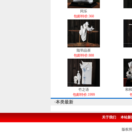
同乐
包邮特价:360
陆羽品茶
包邮特价:888
竹之语
和和
包邮特价:1999
·本类最新
关于我们
本站新
版权所有 