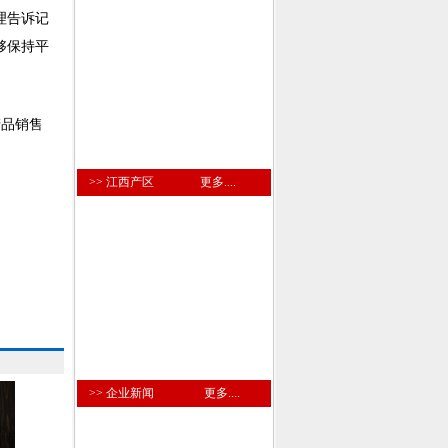
理告诉记
够保持平
品销售
>> 江西产区
更多....
>> 企业新闻
更多....