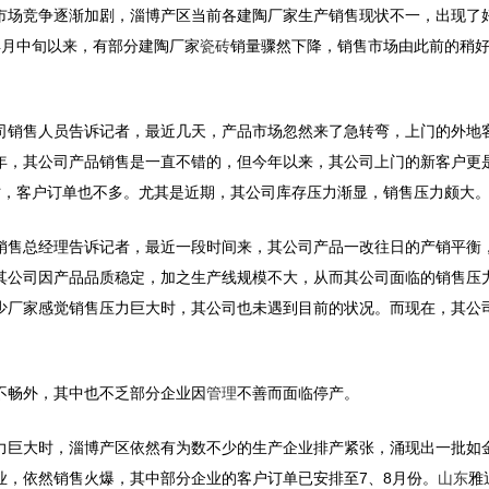
市场竞争逐渐加剧，淄博产区当前各建陶厂家生产销售现状不一，出现了
4月中旬以来，有部分建陶厂家
瓷砖
销量骤然下降，销售市场由此前的稍
销售人员告诉记者，最近几天，产品市场忽然来了急转弯，上门的外地
年，其公司产品销售是一直不错的，但今年以来，其公司上门的新客户更
时，客户订单也不多。尤其是近期，其公司库存压力渐显，销售压力颇大
售总经理告诉记者，最近一段时间来，其公司产品一改往日的产销平衡
其公司因产品品质稳定，加之生产线规模不大，从而其公司面临的销售压
少厂家感觉销售压力巨大时，其公司也未遇到目前的状况。而现在，其公
畅外，其中也不乏部分企业因
管理
不善而面临停产。
巨大时，淄博产区依然有为数不少的生产企业排产紧张，涌现出一批如
业，依然销售火爆，其中部分企业的客户订单已安排至7、8月份。
山东
雅