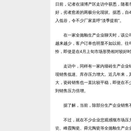
日前，记者在淄博产区走访中获悉，随着
好，劣者愈差的两极分化现状。据悉，自
入低谷，令不少厂家直呼“淡季提前”。
在一家全抛釉生产企业聊天时，该公司
越来越少，客户订单也明显不如以前。往
怜，即使是在4月上旬市场形势相对较好
走访中，同样有一家内墙砖生产企业销
现销售低迷、库存压力增大。近几年来，
大，瓷砖销售也一直比较平稳，即使在不
到销售压力倍增。
据了解，当前，除部分生产企业销售不
不过，就在不少企业悲观感慨市场压力
瓷
、峰霞陶瓷、舜元陶瓷等全抛釉生产企