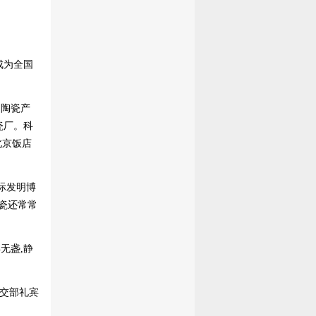
成为全国
的陶瓷产
瓷厂。科
北京饭店
际发明博
瓷还常常
无盏,静
外交部礼宾