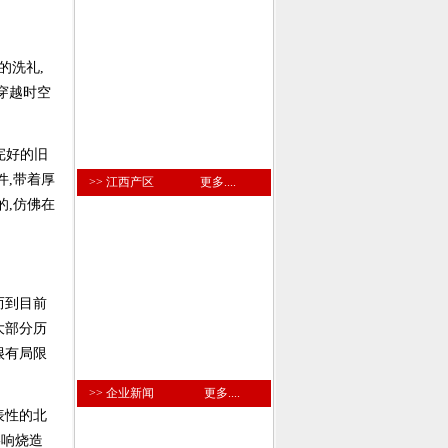
的洗礼,
穿越时空
完好的旧
件,带着厚
>> 江西产区
更多....
的,仿佛在
而到目前
大部分历
很有局限
>> 企业新闻
更多....
表性的北
影响烧造