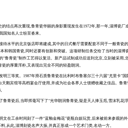
点再次重现,鲁青瓷华丽的身影重现发生在1972年,那一年,淄博瓷厂
了我国知名人士纷至沓来。
高接待水平的北京饭店即将建成,其中的日式餐厅需要配套不同于一般青瓷
日本和韩国青瓷,同时还要有创新和突破。这项研制任务交给了当时的淄博
的“鲁青瓷”制作工艺得以复活。新产品试制成功后送到北京,立刻被采用,
青瓷的厚重浑朴,又表现出完全不同的轻盈朗润。
发明三等奖。1987年滑石质鲁青瓷在比利时布鲁塞尔三十六届“尤里卡”国
白天鹅宾馆等高档宴会厅使用,并成为社会各界人士馈赠收藏之佳品。鲁青
人
青瓷后,当即挥毫写下了“光华朗润鲁青瓷,疑是天人捧玉卮,雪沫乳花浮
明文在工余时间刻了一件“蓝釉金梅花”瓷瓶自娱玩赏,后来被前来参观的
不料,从此,淄博刻瓷名声大振,并真正形成一个艺术门类,名动一方。