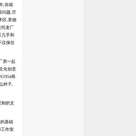
年,你就
问题,尽
术区,景德
依托老厂
区几乎和
不仅保住
厂房一起
文化创意
1954再
么样子,
复制的文
筑的基础
师工作室