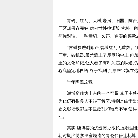
青砖、红瓦、大树,老房、旧器、陈台,5
厂区却保存完好,仿佛世外桃源般,古朴、
与你对话。一种亲切、久违、踏实的感觉从
“古树参差斜阳路,碧墙红瓦无重数。”这
厂房、破机器,虽然蒙上了厚厚的尘土,但
重的文化印记,让人看了有种久违的味道,
心底坚定地自语:终于找到了,原来它就在这
千年陶瓷之魂
淄博窑作为山东的一个窑系,其历史悠久
为止仍有很多人不很了解它,特别是由于出
史文献记载都是零星散乱和语焉不详,使得
性。
其实,淄博窑的烧造历史很长,是我国北
朝时期淄博寨里窑烧造的青瓷仰俯莲花尊