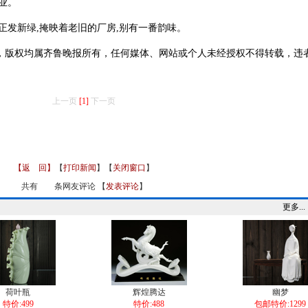
业。
发新绿,掩映着老旧的厂房,别有一番韵味。
版权均属齐鲁晚报所有，任何媒体、网站或个人未经授权不得转载，违
上一页
[1]
下一页
【返 回】
【
打印新闻
】【
关闭窗口
】
共有
条网友评论 【
发表评论
】
更多...
荷叶瓶
辉煌腾达
幽梦
特价:499
特价:488
包邮特价:1299