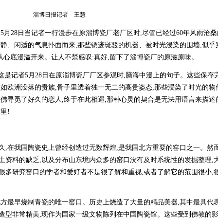
淄博日报记者 王慧
月28日当记者一行漫步在原淄博瓷厂老厂区时,尽管已经过60年风雨沧桑
幽静、闲适的气息扑面而来,那些锈迹斑驳的机器、被时光浸染的围墙,似乎
心底漫溢开来。让人不禁感叹:真好,留下了淄博瓷厂的原滋原味。
是记者5月28日在原淄博瓷厂厂区参观时,脑海中漫上的句子。这些保存
却如欧洲没落的贵族,骨子里透着独一无二的高贵姿态,那些浸染了时光的物
仿佛寻觅了好久的恋人,终于在此相遇,那种心灵的契合是无法用语言来描述
里!
,在我国陶瓷史上曾经创造过无数辉煌,是我国北方重要的窑口之一。然
土资料的缺乏,以及分布山东境内众多的窑口没有及时系统性的发掘整理,
很多研究窑口的学者和爱好者不是很了解和重视,或者了解它的范围很小,
方最早烧制青瓷的唯一窑口。历史上烧造了大量的精品美器,其中最具代
,造型非常精美,现作为国家一级文物陈列在中国陶瓷馆。这些受到佛教的