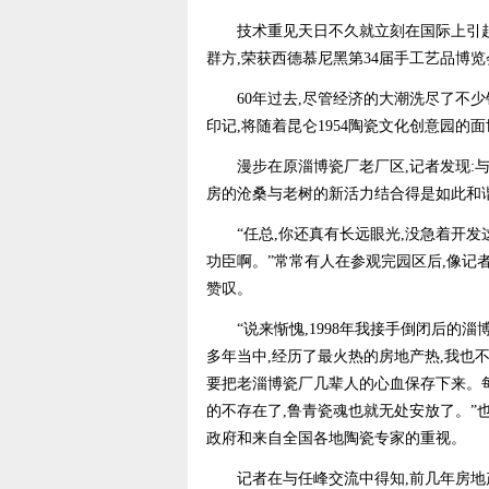
技术重见天日不久就立刻在国际上引起了很
群方,荣获西德慕尼黑第34届手工艺品博
60年过去,尽管经济的大潮洗尽了不少
印记,将随着昆仑1954陶瓷文化创意园的
漫步在原淄博瓷厂老厂区,记者发现:与
房的沧桑与老树的新活力结合得是如此和
“任总,你还真有长远眼光,没急着开发这
功臣啊。”常常有人在参观完园区后,像记
赞叹。
“说来惭愧,1998年我接手倒闭后的淄博
多年当中,经历了最火热的房地产热,我也
要把老淄博瓷厂几辈人的心血保存下来。每
的不存在了,鲁青瓷魂也就无处安放了。”也
政府和来自全国各地陶瓷专家的重视。
记者在与任峰交流中得知,前几年房地产