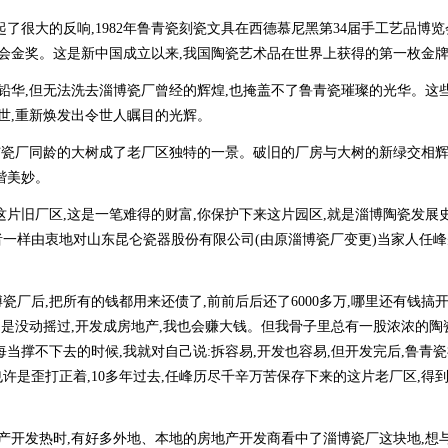
大的反响,1982年鲁青瓷刻瓷文具在西德慕尼黑第34届手工艺品博览
览会金奖。这是新中国成立以来,我国陶瓷艺术品在世界上获得的第一枚金
铅华,但无法洗去淄博瓷厂曾经的辉煌,也掩盖不了鲁青瓷璀璨的光华。这
面世,重新焕发出令世人瞩目的光辉。
瓷厂同龄的大树成了老厂区独特的一景。破旧的厂房与大树的新绿交相辉
谐美妙。
片旧厂区,这是一笔难得的财富,你保护下来这片园区,就是淄博陶瓷发展
者一样由衷地对山东昆仑瓷器股份有限公司(由原淄博瓷厂变更)当家人任
瓷厂后,把所有的钱都用来还债了,前前后后还了6000多万,哪里还有钱搞开发
不是没动摇过,开发成房地产,我也会赚大钱。但我骨子里总有一股浓浓的陶
当撑不下去的时候,我就对自己说:拆容易,开发也容易,但开发完后,鲁青
许是歪打正着,10多年过去,任峰历尽千辛万苦保存下来的这片老厂区,得
开发热时,有好多外地、本地的房地产开发商看中了淄博瓷厂这块地,想