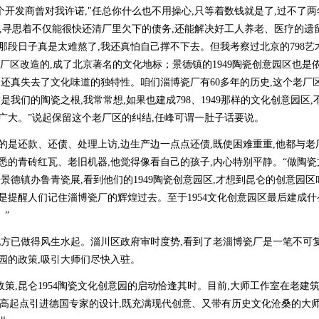
个开发商曾对我许诺,"任总你什么也不用操心,只等着数钱就是了,过不了两
,寻思着不仅能很快还清厂里欠下的债务,还能解决好工人养老、医疗的遗留
那段日子真是太难熬了,我还真怕自己撑不下去。但我考察过北京的798艺
片老厂区改造的,成了北京著名的文化地标；景德镇的1949陶瓷创意园区也是
,还真失去了文化味道的独特性。咱们淄博瓷厂有60多年的历史,这个老厂
是我们的陶瓷之根,我常常想,如果也建成798、1949那样的文化创意园区,
广大。”说起保留这个老厂区的纠结,任峰可谓一肚子话要说。
的是还款、还债、处理上访,边生产边一点点还债,既使困难重重,他都与老
悉的青砖红瓦、老旧机器,他觉得像看自己的孩子,内心特别平静。“做陶瓷
景德镇办鲁青瓷展,看到他们的1949陶瓷创意园区,才想到昆仑的创意园区叫
是提醒人们记住淄博瓷厂的辉煌过去。至于1954文化创意园区最后建成什
”
方已做得风生水起。淄川区政府审时度势,看到了老淄博瓷厂是一笔不可
意园的政策,吸引大师们尽快入驻。
,昆仑1954陶瓷文化创意园的启动恰逢其时。目前,大师工作室在老建
念,高起点引进德国专家的设计,既充满现代创意、又带有历史文化沧桑的大