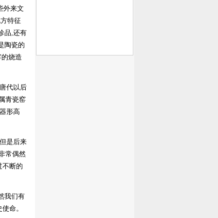
些外来文
地方特征
珍品,还有
是陶瓷的
窑的烧造
唐代以后
位属青瓷窑
,器形高
但是后来
非常偶然
过不断的
然我们有
史使命。