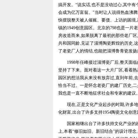
搞开发。“说实话,也不是没动过心,其中有
会成为亿万富翁。"当时让人说得热血沸腾
快摆脱整天被人催账、要债、上访的困境,
镇的1949创意园区。北京的798也是一
房改造而来,如果脱离了最初的那些老厂区
共和国同龄,见证了淄博陶瓷辉煌的历史,这
了老瓷厂人的情结,也能把淄博鲁青瓷发扬
1998年任峰接过淄博瓷厂后,整天面临
坚持了下来。面对着这一大片厂区,看着熟
园区的想法我从来没有放弃过,直到年前,去
恰当不过。一是怀念老瓷厂的建厂历史,二
我也是一直不断地征求社会和专家的建议。
现在,正是文化产业起步的时期,许多地
化财富,出台了许多支持1954陶瓷文化创
国家相继出台了许多扶持文化产业的政策
上,本着“修旧如旧、新旧结合”的设计理