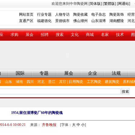
欢迎您来到中华陶瓷网
[简体版]
[繁體版]
[网通站]
网站首页
行业专题
人物专访
陶瓷收藏
电子杂志
陶瓷装饰
经营
直通产区
福建德化
景德镇市
佛山潮州
山东淄博
湖南醴陵
河北
应
求购
展会
招聘
搜索
文化
商城
名家
技术
图
内
国际
专题
展会
企业
法规
西
山东
湖南
四川
河北
晋江
其它
|
日用陶瓷
工艺陶瓷
建筑陶瓷
原料辅
1954,留住淄博瓷厂60年的陶瓷魂
2014-6-6 10:00:21
来源：
齐鲁晚报
[字体：
大
中
小
]