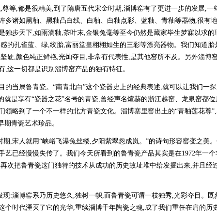
,尊等,都是很精美,到了隋唐五代宋金时期,淄博窑有了更进一步的发展,一
了许多诸如黑釉、黑釉凸白线、白釉、白釉点彩、蓝釉、青釉等器物,很有
是独步天下,如雨滴釉,茶叶末,金银兔毫等至今仍然是藏家毕生梦寐以求的
美感的孔雀蓝、绿,绞胎,富丽堂皇栩栩如生的三彩等漂亮器物。我们知道胎
亮坚硬,颜色纯正鲜艳,光灿夺目,非常有代表性,是其他窑所不及。另外淄博
有,这一切都是识别淄博窑产品的独有特征。
的当属鲁青瓷。“南青北白”这个瓷器史上的经典表述,就可以让我们一探
说的就是享有“瓷器之花”名号的青瓷,曾经声名煊赫的浙江越窑、龙泉窑都
们领略到了一个不一样的北方青瓷文化。淄博寨里窑出土的“青釉莲花尊”
国早期青瓷艺术珍品。
,宋人就用“峡峪飞瀑兔丝缕,夕阳紫翠忽成岚。”的诗句形容窑变之美。
手艺已经慢慢失传了。我们今天所看到的鲁青瓷产品其实是在1972年一个
,再次把鲁青瓷这门独特的技术从成功的历史故址堆中给发掘出来,并且经
:淄博窑系乃历史悠久,独树一帜,而鲁青瓷可谓一枝独秀,光彩夺目。既
这个时代湮灭了它的光华,重续淄博千年陶瓷之魂,成了我们重任在肩的历