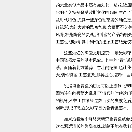
的大量类似产品中还有如划花、贴花,罐,瓶
化的传入特别是受波斯文化的影响,生产
及时代特色,尤其一些深色釉茶盏的釉色更
红绿彩,大红大紫的民俗气息,含蓄而不失
风骨,釉是陶瓷的灵魂,淄博窑的产品釉明
工艺也很独特,其中销钉的接胎工艺绝无仅
这些灿烂的陶瓷文明流变中,最光彩夺目
中国瓷器发展的基本风貌。其中的“青”,
系。而随着北方墓葬、窑址的挖掘,也让我
大,装饰瑰丽,工艺复杂,颇具匠心,堪称中
说淄博鲁青瓷的历史可以上溯到北宋时期
因为连年的兵燹之乱,到了清代的时候这门
的机缘,科技工作者经过数百次的失败之后
创新,形成了现在光彩夺目的鲁青瓷艺术。
如果沿着这个脉络来研究鲁青瓷就会发现
这么源远流长的陶瓷魂魄,就绝不能在我们