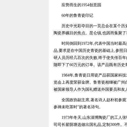
应势而生的1954创意园
60年的鲁青瓷印记
历史中光彩夺目的一页总会在某个历史的结
陶瓷界瞩目的焦点。昆仑镇,也因而集聚
时间倒回到1972年,代表中国当时最
品,要求是在中国历史青瓷的基础上,参照
研人员历经几百次的失败,终于使失传百年
随即下了60万元的订单。该产品既有历史
1984年,鲁青瓷日用瓷产品获国家科技
览会上再度荣获金牌。鲁青瓷相继被广州
被国家领导人作为国礼赠送外国要员和友
全国政协副主席,著名诗人赵朴初参观了鲁
参禅未吃茶时”的著名诗句。
1973年冬天,山东淄博陶瓷厂的工人张
司司长翟荫塘选做出国礼品,定制300件。