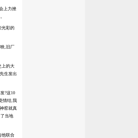
会上力挫
牌。
些光彩的
映,旧厂
史上的大
峰先生发出
?这10
瓷情结,我
瓷神窑就真
到了当地
与他联合