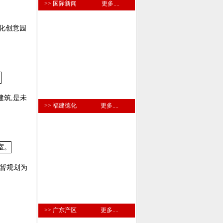
>> 国际新闻
更多....
创意园
,是未
>> 福建德化
更多....
规划为
>> 广东产区
更多....