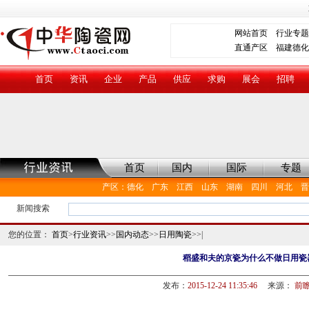
网站首页
行业专题
直通产区
福建德化
首页
资讯
企业
产品
供应
求购
展会
招聘
首页
国内
国际
专题
产区
：
德化
广东
江西
山东
湖南
四川
河北
晋
新闻搜索
您的位置：
首页
>
行业资讯
>>
国内动态
>>
日用陶瓷
>>|
稻盛和夫的京瓷为什么不做日用瓷
发布：
2015-12-24 11:35:46
来源：
前