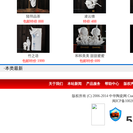
陆羽品茶
凌云骓
包邮特价:888
特价:488
竹之语
和和美美 甜甜蜜蜜
包邮特价:1999
包邮特价:699
·本类最新
关于我们
本站新闻
产品服务
帮助中心
版权
版权所有 (C) 2006-2014 中华陶瓷网 Ctao
闽ICP备1002