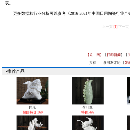
表。
更多数据和行业分析可以参考《2016-2021年中国日用陶瓷行业
上一页
[1]
下一页
【返 回】
【
打印新闻
】【
共有
条网友评论 【
发
·推荐产品
同乐
荷叶瓶
包邮特价:360
特价:499