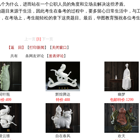
几个为什么，进而站在一个公职人员的角度和立场去解决这些矛盾。
目来源于生活，因此考生在备考的过程中，要多留心日常生活中，与
考，在考场上，考生能轻松的拿下这类题目。最后，华图教育预祝各位考
上一页
[1]
下一页
【返 回】
【
打印新闻
】【
关闭窗口
】
共有
条网友评论 【
发表评论
】
荷叶瓶
辉煌腾达
幽梦
价:499
特价:488
包邮特价:1299
凌云骓
自在春风
欢天