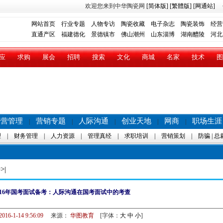
欢迎您来到中华陶瓷网
[简体版]
[繁體版]
[网通站]
网站首页
行业专题
人物专访
陶瓷收藏
电子杂志
陶瓷装饰
经营
直通产区
福建德化
景德镇市
佛山潮州
山东淄博
湖南醴陵
河北
应
求购
展会
招聘
搜索
文化
商城
名家
技术
图
经营管理
营销专题
人际沟通
创业天地
网商
职场生涯
|
|
|
|
|
理
|
财务管理
|
人力资源
|
管理真经
|
求职培训
|
营销策划
|
防骗
|
总
>|
016年国考面试备考：人际沟通在国考面试中的考查
2016-1-14 9:56:09
来源：
华图教育
[字体：
大
中
小
]