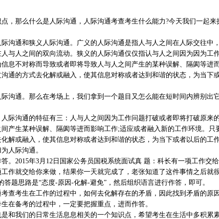
，那么什么是人际沟通，人际沟通考查考生什么能力?今天我们一起来
沟通和狭义人际沟通。广义的人际沟通是指人与人之间在人际交往中
在人与人之间的双向流动。狭义的人际沟通仅仅指认与人之间因为因为工
为信息不对称而导致或者即将导致人与人之间产生的某种误解、隔阂等进
过沟通的方式去化解或融入，使其信息对称或者达到和谐的状态，为当下
沟通。那么在考场上，我们拿到一个题目又怎么能在短时间内辨别出
际沟通的特征有三：人与人之间因为工作问题打破或者即将打破原来的
间产生某种误解、隔阂等进而影响工作;适应或者融入新的工作环境。只
去化解或融入，使其信息对称或者达到和谐的状态，为当下或者以后的工
归为人际沟通。
2015年3月12日国家公务员国税系统面试真 题：科长有一项工作交
项工作就交给你来做，结果你一天就完成了，老张知道了这件事情之后就
答题思路是“态度-原因-化解-避免”，然后组织语言进行作答，即可。
查考生在工作的过程中，如何去化解存在的矛盾，因此找到矛盾的原
考生在备考的过程中，一定要把握重点，进而作答。
和我们的日常生活息息相关的一个知识点，希望考生在生活中多积累