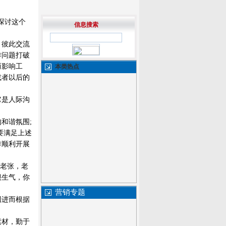
探讨这个
信息搜索
，彼此交流
作问题打破
而影响工
本类热点
或者以后的
它是人际沟
和谐氛围;
要满足上述
作顺利开展
给老张，老
很生气，你
营销专题
因进而根据
素材，勤于