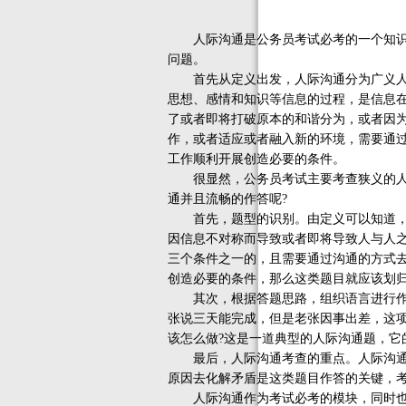
人际沟通是公务员考试必考的一个知识点
问题。
首先从定义出发，人际沟通分为广义人际
思想、感情和知识等信息的过程，是信息
了或者即将打破原本的和谐分为，或者因
作，或者适应或者融入新的环境，需要通
工作顺利开展创造必要的条件。
很显然，公务员考试主要考查狭义的人际
通并且流畅的作答呢?
首先，题型的识别。由定义可以知道，人
因信息不对称而导致或者即将导致人与人之
三个条件之一的，且需要通过沟通的方式
创造必要的条件，那么这类题目就应该划
其次，根据答题思路，组织语言进行作答。
张说三天能完成，但是老张因事出差，这
该怎么做?这是一道典型的人际沟通题，它的
最后，人际沟通考查的重点。人际沟通考
原因去化解矛盾是这类题目作答的关键，
人际沟通作为考试必考的模块，同时也是