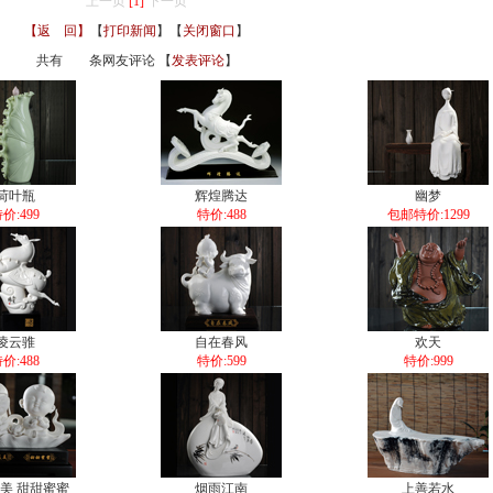
上一页
[1]
下一页
【返 回】
【
打印新闻
】【
关闭窗口
】
共有
条网友评论 【
发表评论
】
荷叶瓶
辉煌腾达
幽梦
价:499
特价:488
包邮特价:1299
凌云骓
自在春风
欢天
价:488
特价:599
特价:999
美 甜甜蜜蜜
烟雨江南
上善若水