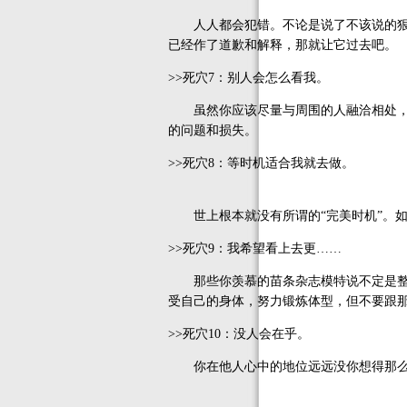
人人都会犯错。不论是说了不该说的狠话
已经作了道歉和解释，那就让它过去吧。
>>死穴7：别人会怎么看我。
虽然你应该尽量与周围的人融洽相处，但
的问题和损失。
>>死穴8：等时机适合我就去做。
世上根本就没有所谓的“完美时机”。如
>>死穴9：我希望看上去更……
那些你羡慕的苗条杂志模特说不定是整了
受自己的身体，努力锻炼体型，但不要跟
>>死穴10：没人会在乎。
你在他人心中的地位远远没你想得那么微