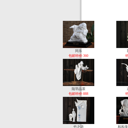
同乐
包邮特价:360
特
陆羽品茶
包邮特价:888
特
竹之语
和和美