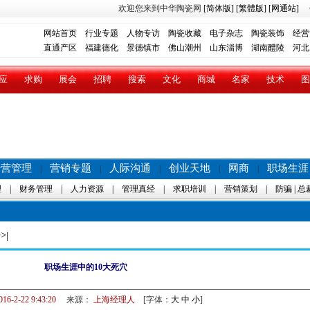
欢迎您来到中华陶瓷网
[简体版]
[繁體版]
[网通站]
网站首页
行业专题
人物专访
陶瓷收藏
电子杂志
陶瓷装饰
经营
直通产区
福建德化
景德镇市
佛山潮州
山东淄博
湖南醴陵
河北
应
求购
展会
招聘
搜索
文化
商城
名家
技术
图
经营管理
营销专题
人际沟通
创业天地
网商
职场生涯
|
|
|
|
|
理
|
财务管理
|
人力资源
|
管理真经
|
求职培训
|
营销策划
|
防骗
|
总
>|
职场生涯中的10大死穴
016-2-22 9:43:20
来源：
上海经理人
[字体：
大
中
小
]