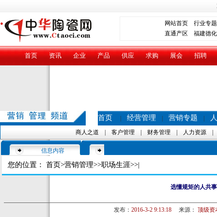
网站首页
行业专题
直通产区
福建德化
首页
资讯
企业
产品
供应
求购
展会
招聘
首页
经营管理
营销专题
|
|
|
商人之道
|
客户管理
|
财务管理
|
人力资源
信息内容
您的位置：
首页
>
营销管理
>>
职场生涯
>>|
选懂规矩的人共事
发布：
2016-3-2 9:13:18
来源：
顶级资