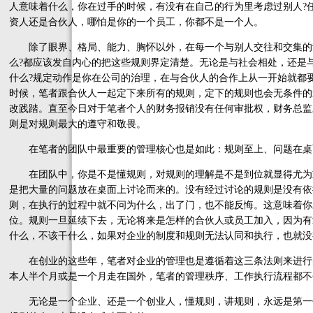
人意味着什么，你在过手的时候，有没有在自己的行为里考虑过别人?
资人还是合伙人，哪怕是你的一个员工，你都不是一个人。
除了眼界、格局、能力、胸怀以外，在每一个与别人交往和交集的动
么?都应该发自内心的把这些规则界定清楚。无论是与社会相处，还是
什么?规定动作是你在公司的治理，在与合伙人的合作上从一开始就都
时候，笔者跟合伙人一起定下来所有的规则，定下的规则也会无条件的
改践踏。直至今日对于笔者个人的财务报销没有任何审批权，财务总监
则是对规则最大的遵守和敬畏。
在笔者的团队中最重要的管理核心也是如此：规则至上、问题在桌
在团队中，你是不是懂规则，对规则的理解是不是到位就显得尤为
是把大量的问题放在桌面上讨论而来的。没有经过讨论的规则是没有依
则，在执行的过程中就不问为什么，出了门，也不能反悔。这意味着你
位。规则一旦延续下去，无论将来是怎样的合伙人或员工加入，因为有
什么，不该干什么，如果对企业的制度和规则无法认同和执行，也就没
在创业的这些年，笔者对企业的管理也是遵循着这三条法则来进行
本人半个月或是一个月走在国外，笔者的管理秩序、工作执行流程都不
无论是一个企业、还是一个创业人，懂规则，讲规则，永远是第一位