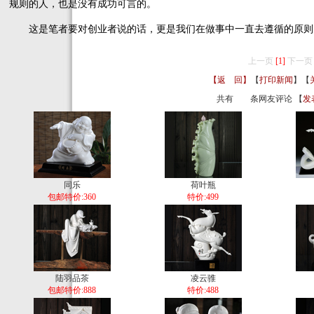
规则的人，也是没有成功可言的。
这是笔者要对创业者说的话，更是我们在做事中一直去遵循的原则
上一页
[1]
下一页
【返 回】
【
打印新闻
】【
共有
条网友评论 【
发
同乐
荷叶瓶
包邮特价:360
特价:499
陆羽品茶
凌云骓
包邮特价:888
特价:488