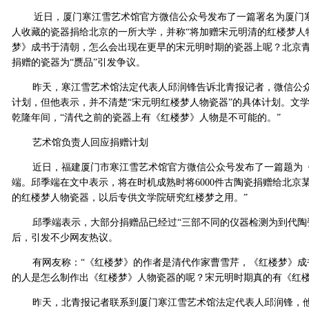
近日，厦门寒江雪艺术馆官方微信公众号发布了一篇署名为厦门寒
人收藏的瓷器捐给北京的一所大学，并称“将加赠宋元明清的红楼梦人物
梦》成书于清朝，怎么会出现在更早的宋元明时期的瓷器上呢？北京青
捐赠的瓷器为“赝品”引发争议。
昨天，寒江雪艺术馆法定代表人邱润锋告诉北青报记者，微信公众
计划，但他表示，并不清楚“宋元明红楼梦人物瓷器”的具体计划。文
乾隆年间，“清代之前的瓷器上有《红楼梦》人物是不可能的。”
艺术馆负责人回应捐赠计划
近日，福建厦门市寒江雪艺术馆官方微信公众号发布了一篇题为《
端。邱季端在文中表示，将在时机成熟时将6000件古陶瓷捐赠给北京某大学
的红楼梦人物瓷器，以后专供文学院研究红楼梦之用。”
邱季端表示，大部分捐赠品已经过“三部不同的仪器检测为到代陶瓷
后，引发不少网友热议。
有网友称：“《红楼梦》的作者是清代作家曹雪芹，《红楼梦》成
的人是怎么制作出《红楼梦》人物瓷器的呢？宋元明时期真的有《红楼
昨天，北青报记者联系到厦门寒江雪艺术馆法定代表人邱润锋，他