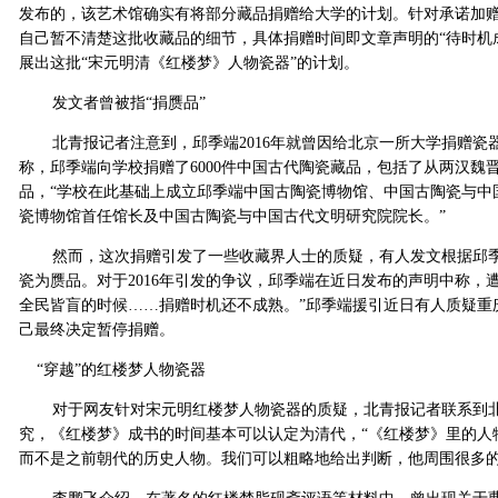
发布的，该艺术馆确实有将部分藏品捐赠给大学的计划。针对承诺加赠
自己暂不清楚这批收藏品的细节，具体捐赠时间即文章声明的“待时机
展出这批“宋元明清《红楼梦》人物瓷器”的计划。
发文者曾被指“捐赝品”
北青报记者注意到，邱季端2016年就曾因给北京一所大学捐赠瓷器
称，邱季端向学校捐赠了6000件中国古代陶瓷藏品，包括了从两汉
品，“学校在此基础上成立邱季端中国古陶瓷博物馆、中国古陶瓷与中
瓷博物馆首任馆长及中国古陶瓷与中国古代文明研究院院长。”
然而，这次捐赠引发了一些收藏界人士的质疑，有人发文根据邱季
瓷为赝品。对于2016年引发的争议，邱季端在近日发布的声明中称，
全民皆盲的时候……捐赠时机还不成熟。”邱季端援引近日有人质疑重
己最终决定暂停捐赠。
“穿越”的红楼梦人物瓷器
对于网友针对宋元明红楼梦人物瓷器的质疑，北青报记者联系到北
究，《红楼梦》成书的时间基本可以认定为清代，“《红楼梦》里的人
而不是之前朝代的历史人物。我们可以粗略地给出判断，他周围很多的