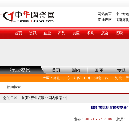
网站首页
行业专题
直通产区
福建德化
首页
资讯
企业
产品
供应
求购
展会
招聘
首页
国内
国际
专题
产区
：
德化
广东
江西
山东
湖南
四川
河北
晋
新闻搜索
您的位置：
首页
>
行业资讯
>>
国内动态
>>|
捐赠“宋元明红楼梦瓷器
发布：
2019-11-12 9:26:08
来源：