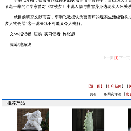
李鹏飞介绍，在著名的红楼梦脂砚斋评语等材料中，曾出现关于曹
者老一辈的红学家曾对《红楼梦》小说人物与曹雪芹身边现实人际关
就目前研究文献而言，李鹏飞教授认为曹雪芹的现实生活经验构成
梦人物瓷器”这一说法既不可能又令人费解。
文/本报记者 屈畅 实习记者 许张超
统筹/池海波
上一页
[1]
下一页
【返 回】
【
打印新闻
】【
共有
条网友评论 【
发
·推荐产品