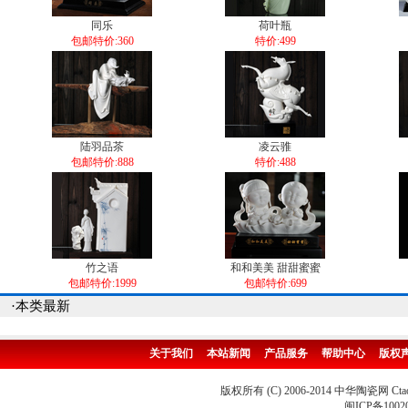
同乐
荷叶瓶
包邮特价:360
特价:499
陆羽品茶
凌云骓
包邮特价:888
特价:488
竹之语
和和美美 甜甜蜜蜜
包邮特价:1999
包邮特价:699
·本类最新
关于我们
本站新闻
产品服务
帮助中心
版权
版权所有 (C) 2006-2014 中华陶瓷网 Ctao
闽ICP备1002