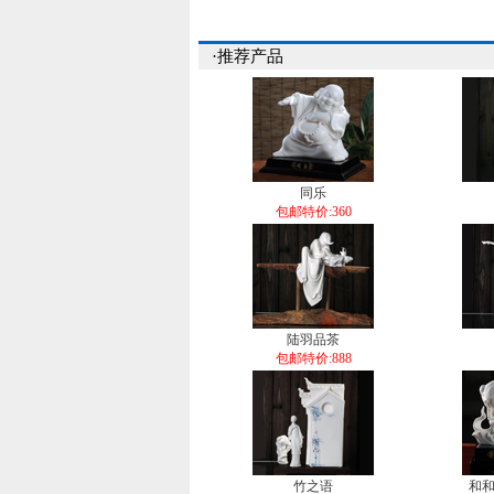
·推荐产品
同乐
包邮特价:360
陆羽品茶
包邮特价:888
竹之语
和和