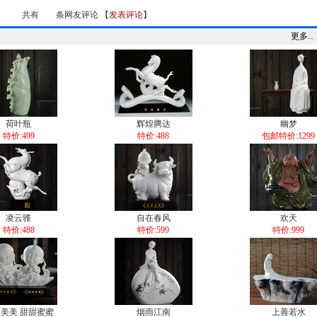
共有
条网友评论 【
发表评论
】
更多...
荷叶瓶
辉煌腾达
幽梦
特价:499
特价:488
包邮特价:1299
凌云骓
自在春风
欢天
特价:488
特价:599
特价:999
美美 甜甜蜜蜜
烟雨江南
上善若水