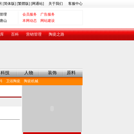
网
[简体版]
[繁體版]
[网通站]
关于我们
客服中心
管理
会员服务
广告服务
唐山
本网动态
网站建设
库
百科
营销管理
陶瓷之路
科技
人物
装饰
原料
料
卫浴陶瓷
陶瓷机械