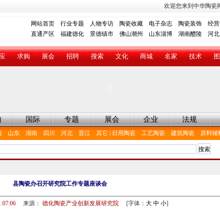
欢迎您来到中华陶瓷
网站首页
行业专题
人物专访
陶瓷收藏
电子杂志
陶瓷装饰
经营
直通产区
福建德化
景德镇市
佛山潮州
山东淄博
湖南醴陵
河北
应
求购
展会
招聘
搜索
文化
商城
名家
技术
图
内
国际
专题
展会
企业
法规
西
山东
湖南
四川
河北
晋江
其它
|
日用陶瓷
工艺陶瓷
建筑陶瓷
原料辅
县陶瓷办召开研究院工作专题座谈会
1:07:06
来源：
德化陶瓷产业创新发展研究院
[字体：
大
中
小
]