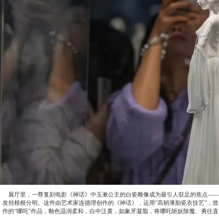
展厅里，一尊复刻电影《神话》中玉漱公主的白瓷雕像成为最引人驻足的焦点——0
发丝根根分明。这件由艺术家连德理创作的《神话》，运用“高韧薄胎瓷衣技艺”，
作的“哪吒”作品，釉色温润柔和，白中泛黄，如象牙凝脂，将哪吒斩妖除魔、勇往