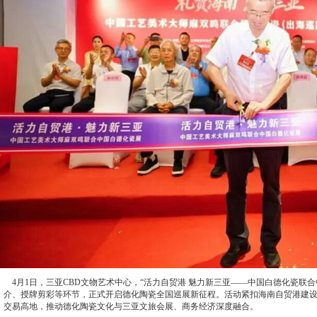
4月1日，三亚CBD文物艺术中心，“活力自贸港 魅力新三亚——中国白德化瓷联
介、授牌剪彩等环节，正式开启德化陶瓷全国巡展新征程。活动紧扣海南自贸港建
交易高地，推动德化陶瓷文化与三亚文旅会展、商务经济深度融合。