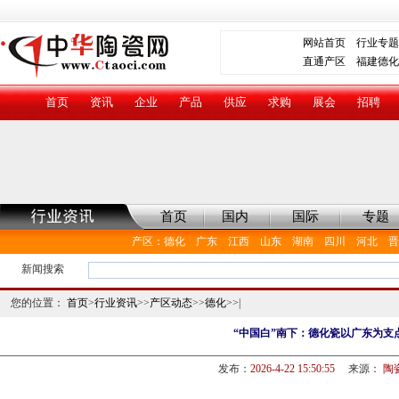
网站首页
行业专题
直通产区
福建德化
首页
资讯
企业
产品
供应
求购
展会
招聘
首页
国内
国际
专题
产区
：
德化
广东
江西
山东
湖南
四川
河北
晋
新闻搜索
您的位置：
首页
>
行业资讯
>>
产区动态
>>
德化
>>|
“中国白”南下：德化瓷以广东为支
发布：
2026-4-22 15:50:55
来源：
陶