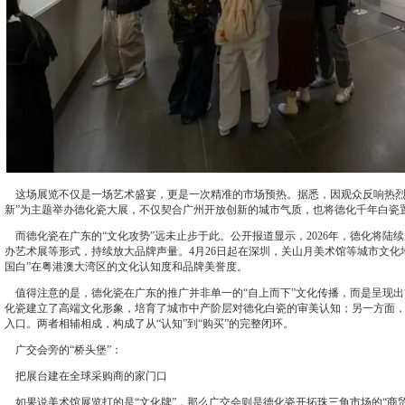
这场展览不仅是一场艺术盛宴，更是一次精准的市场预热。据悉，因观众反响热烈，
新”为主题举办德化瓷大展，不仅契合广州开放创新的城市气质，也将德化千年白瓷置
而德化瓷在广东的“文化攻势”远未止步于此。公开报道显示，2026年，德化将陆
办艺术展等形式，持续放大品牌声量。4月26日起在深圳，关山月美术馆等城市文化
国白”在粤港澳大湾区的文化认知度和品牌美誉度。
值得注意的是，德化瓷在广东的推广并非单一的“自上而下”文化传播，而是呈现出
化瓷建立了高端文化形象，培育了城市中产阶层对德化白瓷的审美认知；另一方面
入口。两者相辅相成，构成了从“认知”到“购买”的完整闭环。
广交会旁的“桥头堡”：
把展台建在全球采购商的家门口
如果说美术馆展览打的是“文化牌”，那么广交会则是德化瓷开拓珠三角市场的“商贸