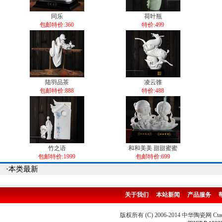
同乐
荷叶瓶
包邮特价:360
特价:499
陆羽品茶
凌云骓
包邮特价:888
特价:488
竹之语
和和美美 甜甜蜜蜜
包邮特价:1999
包邮特价:699
·本类最新
关于我们
本站新闻
产品服务
版权所有 (C) 2006-2014 中华陶瓷网 Ctao