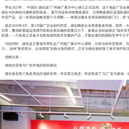
早在2025年，“中国白·德化瓷”广州推广展示中心便已正式启用。这个地处广交会
德化与外商的沟通桥梁和渠道-。展厅内设有传统陶瓷展区、日用陶瓷展区及国际展区
外贸产品。这一布局的战略意图十分清晰——将展台建在全球采购商的家门口，变“走
就在2026年4月，第139届广交会如约而至，德化陶瓷企业再度集体亮相。然而，
归零，叠加欧盟碳边境调节机制全面实施的双重压力下，参展企业纷纷跳出“低价竞
机遇——只有真正具备文化附加值和技术含量的产品，才能在激烈的国际竞争中立
与此同时，德化县主要领导带队赴广州推广展示中心调研，分析当前外贸形势，共
力-。这种“政府搭台、企业唱戏”的政企协同模式，正在为德化瓷的珠三角市场开拓
借船出海：
海南自贸港与广东市场的双轮驱动
德化瓷在珠三角及周边区域的布局，并非孤立推进，而是形成了“以广东为基地、借