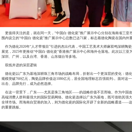
更值得关注的是，就在同一天，“中国白·德化瓷”推广展示中心分别在海南省三亚
围内设立的“中国白·德化瓷”推广展示中心总数已达71家，标志着德化陶瓷在国内
作为德化2020年“人才带项目”引进的杰出代表，中国工艺美术大师麻双鸣深耕陶瓷
展览，2025年更推动“中国白·德化瓷”香港推广展示中心和海外仓落地。此次以三亚
深圳、广州，以及台湾、香港、山东烟台等多地。
双线并进的深层逻辑
德化瓷以广东为基地深耕珠三角市场的战略布局，折射出一个更深层的变化：德化陶瓷
规模突破760亿元，陶瓷品牌价值达1086亿元，居全国地理标志百强前列-。面对
出击、品牌先行，成为必然选择。
在这一背景下，广东——尤其是珠三角地区——的战略价值不言而喻。作为中国改
高端消费人群和最强大的国际贸易网络。德化瓷选择以广东为基地，既可借助其强
全球市场。而海南自贸港的加入，则为德化瓷的国际化开辟了全新的战略通道——这
的重要跳板。