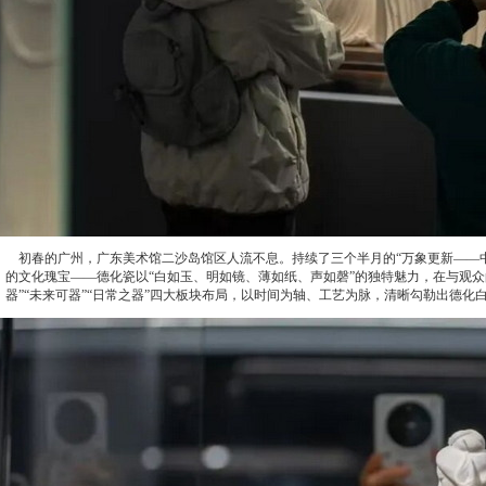
初春的广州，广东美术馆二沙岛馆区人流不息。持续了三个半月的“万象更新——中
的文化瑰宝——德化瓷以“白如玉、明如镜、薄如纸、声如磬”的独特魅力，在与观众
器”“未来可器”“日常之器”四大板块布局，以时间为轴、工艺为脉，清晰勾勒出德化