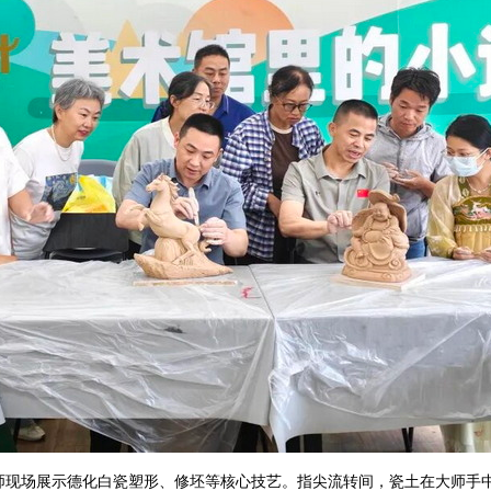
现场展示德化白瓷塑形、修坯等核心技艺。指尖流转间，瓷土在大师手