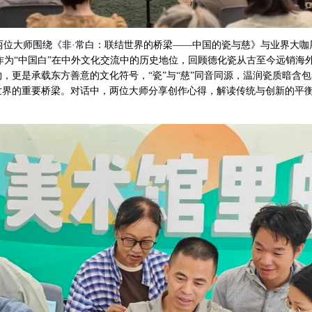
位大师围绕《非·常白：联结世界的桥梁——中国的瓷与慈》与业界大咖
瓷作为“中国白”在中外文化交流中的历史地位，回顾德化瓷从古至今远销海
，更是承载东方善意的文化符号，“瓷”与“慈”同音同源，温润瓷质暗含
世界的重要桥梁。对话中，两位大师分享创作心得，解读传统与创新的平