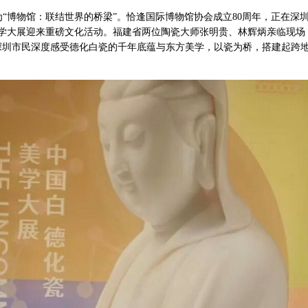
为“博物馆：联结世界的桥梁”。恰逢国际博物馆协会成立80周年，正在深
”美学大展迎来重磅文化活动。福建省两位陶瓷大师张明贵、林辉炳亲临现场
深圳市民深度感受德化白瓷的千年底蕴与东方美学，以瓷为桥，搭建起跨