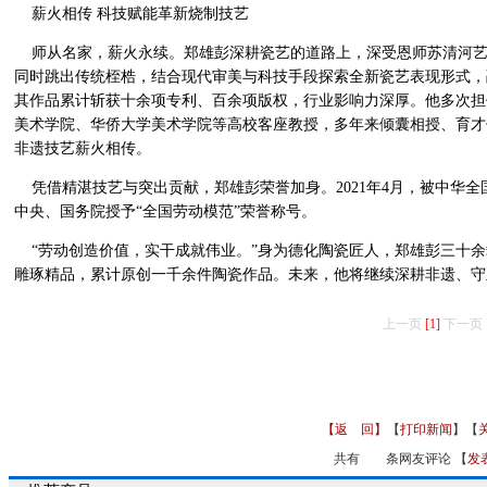
薪火相传 科技赋能革新烧制技艺
师从名家，薪火永续。郑雄彭深耕瓷艺的道路上，深受恩师苏清河艺术
同时跳出传统桎梏，结合现代审美与科技手段探索全新瓷艺表现形式，
其作品累计斩获十余项专利、百余项版权，行业影响力深厚。他多次担
美术学院、华侨大学美术学院等高校客座教授，多年来倾囊相授、育才
非遗技艺薪火相传。
凭借精湛技艺与突出贡献，郑雄彭荣誉加身。2021年4月，被中华全国
中央、国务院授予“全国劳动模范”荣誉称号。
“劳动创造价值，实干成就伟业。”身为德化陶瓷匠人，郑雄彭三十余
雕琢精品，累计原创一千余件陶瓷作品。未来，他将继续深耕非遗、守
上一页
[1]
下一页
【返 回】
【
打印新闻
】【
共有
条网友评论 【
发