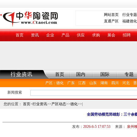
网站首页
行业专题
直通产区
福建德化
首页
资讯
企业
产品
供应
求购
展会
招聘
首页
国内
国际
专题
产区
：
德化
广东
江西
山东
湖南
四川
河北
晋
新闻搜索
您的位置：
首页
>
行业资讯
>>
产区动态
>>
德化
>>|
全国劳动模范郑雄彭：三十余载
发布：
2026-6-5 17:07:53
来源：
泉州