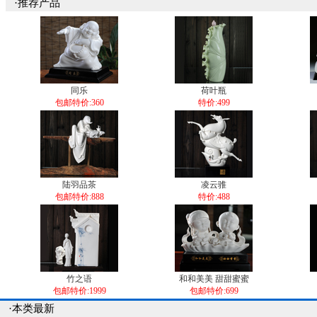
·推荐产品
同乐
荷叶瓶
包邮特价:360
特价:499
陆羽品茶
凌云骓
包邮特价:888
特价:488
竹之语
和和美美 甜甜蜜蜜
包邮特价:1999
包邮特价:699
·本类最新