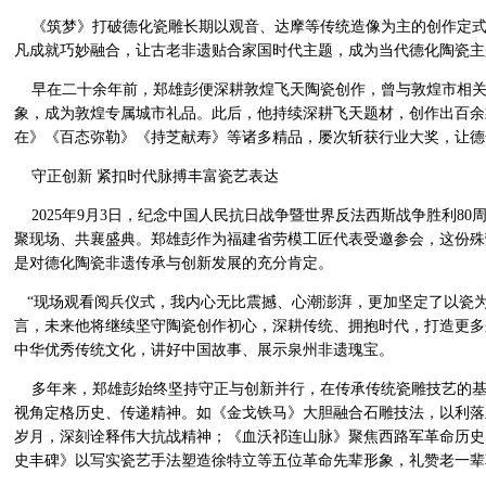
《筑梦》打破德化瓷雕长期以观音、达摩等传统造像为主的创作定式
凡成就巧妙融合，让古老非遗贴合家国时代主题，成为当代德化陶瓷主
早在二十余年前，郑雄彭便深耕敦煌飞天陶瓷创作，曾与敦煌市相关部
象，成为敦煌专属城市礼品。此后，他持续深耕飞天题材，创作出百余
在》《百态弥勒》《持芝献寿》等诸多精品，屡次斩获行业大奖，让德
守正创新 紧扣时代脉搏丰富瓷艺表达
2025年9月3日，纪念中国人民抗日战争暨世界反法西斯战争胜利8
聚现场、共襄盛典。郑雄彭作为福建省劳模工匠代表受邀参会，这份殊
是对德化陶瓷非遗传承与创新发展的充分肯定。
“现场观看阅兵仪式，我内心无比震撼、心潮澎湃，更加坚定了以瓷为
言，未来他将继续坚守陶瓷创作初心，深耕传统、拥抱时代，打造更多
中华优秀传统文化，讲好中国故事、展示泉州非遗瑰宝。
多年来，郑雄彭始终坚持守正与创新并行，在传承传统瓷雕技艺的基
视角定格历史、传递精神。如《金戈铁马》大胆融合石雕技法，以利落
岁月，深刻诠释伟大抗战精神；《血沃祁连山脉》聚焦西路军革命历史
史丰碑》以写实瓷艺手法塑造徐特立等五位革命先辈形象，礼赞老一辈