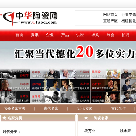
网站首页
行业专题
直通产区
福建德化
首页
资讯
企业
产品
供应
求购
展会
招聘
名瓷名家首页
｜
古代名家
｜
近代名家
｜
古代名作
名家分类
陶瓷名家
段万业
姚永康
时代分类：