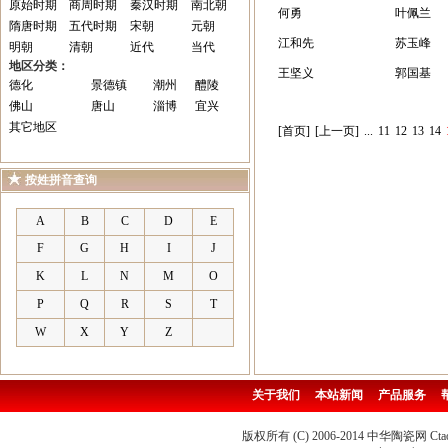
原始时期
商周时期
秦汉时期
南北朝
何勇
叶佩兰
隋唐时期
五代时期
宋朝
元朝
江和先
苏玉峰
明朝
清朝
近代
当代
地区分类：
王坚义
郭国基
德化
景德镇
潮州
醴陵
佛山
唐山
淄博
宜兴
其它地区
[首页]
[上一页]
...
11
12
13
14
按姓拼音查询
A
B
C
D
E
F
G
H
I
J
K
L
N
M
O
P
Q
R
S
T
W
X
Y
Z
关于我们
本站新闻
产品服务
版权所有 (C) 2006-2014 中华陶瓷网 Ctao