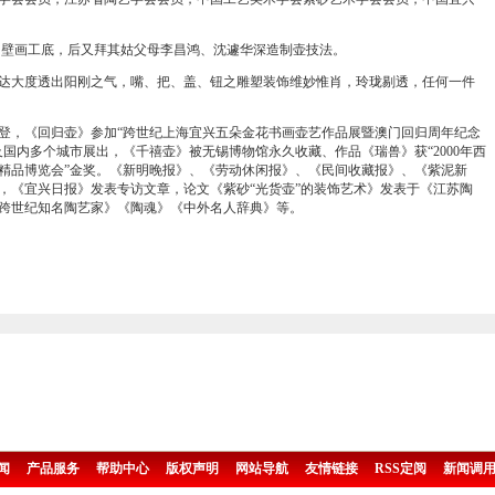
壁画工底，后又拜其姑父母李昌鸿、沈遽华深造制壶技法。
达大度透出阳刚之气，嘴、把、盖、钮之雕塑装饰维妙惟肖，玲珑剔透，任何一件
，《回归壶》参加“跨世纪上海宜兴五朵金花书画壶艺作品展暨澳门回归周年纪念
国内多个城市展出，《千禧壶》被无锡博物馆永久收藏、作品《瑞兽》获“2000年西
精品博览会”金奖。《新明晚报》、《劳动休闲报》、《民间收藏报》、《紫泥新
，《宜兴日报》发表专访文章，论文《紫砂“光货壶”的装饰艺术》发表于《江苏陶
跨世纪知名陶艺家》《陶魂》《中外名人辞典》等。
闻
产品服务
帮助中心
版权声明
网站导航
友情链接
RSS定阅
新闻调