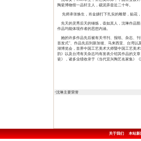
陶瓷博物馆一品轩主人，砚泥弄壶近二十年。
先师承张焕生，肖金娣打下扎实的雕塑，贴花，
先天的灵秀后天的锤炼，壶如其人，沈琳作品豁
作品均能体现作者的思想内涵。
她的许多作品先后被有关书刊、报纸、杂志、刊登
首发式”、作品先后到新加坡、马来西亚、台湾以及
湖博览会，首界中国工艺美术大师暨中国工艺美术
韵》以及台湾有关杂志均有发表介绍其作品的文章
瓷》，诸多业绩收录于《当代宜兴陶艺名家集》《
·
沈琳主要荣誉
关于我们
本站新