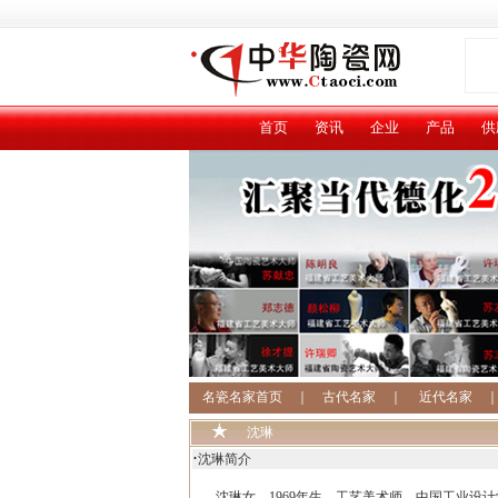
首页
资讯
企业
产品
供
名瓷名家首页
｜
古代名家
｜
近代名家
沈琳
·
沈琳简介
沈琳女，1969年生，工艺美术师，中国工业设