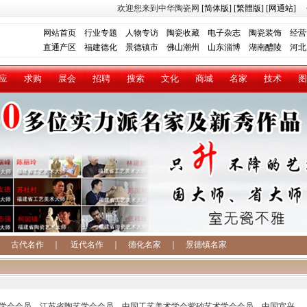
欢迎您来到中华陶瓷网
[简体版]
[繁體版]
[网通站]
网站首页
行业专题
人物专访
陶瓷收藏
电子杂志
陶瓷装饰
经营
直通产区
福建德化
景德镇市
佛山潮州
山东淄博
湖南醴陵
河北
应
求购
展会
招聘
搜索
文化
商城
名家
技术
图
｜
古代名作
｜
近代名作
｜
德化名家
｜
景德镇名家
计学会会员，江苏省陶艺学会会员，中国工艺美术学会紫砂艺术学会会员，中国宜兴