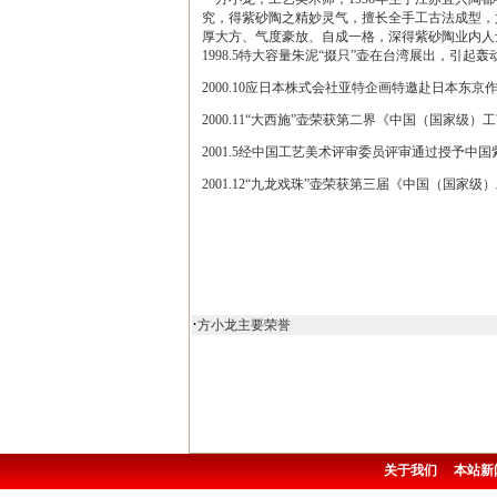
究，得紫砂陶之精妙灵气，擅长全手工古法成型，
厚大方、气度豪放、自成一格，深得紫砂陶业内人
1998.5特大容量朱泥“掇只”壶在台湾展出，引
2000.10应日本株式会社亚特企画特邀赴日本东
2000.11“大西施”壶荣获第二界《中国（国家级
2001.5经中国工艺美术评审委员评审通过授予中
2001.12“九龙戏珠”壶荣获第三届《中国（国家
·
方小龙主要荣誉
关于我们
本站新