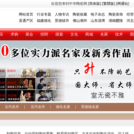
欢迎您来到中华陶瓷网
[简体版]
[繁體版]
[网通站]
网站首页
行业专题
人物专访
陶瓷收藏
电子杂志
陶瓷装饰
经营
直通产区
福建德化
景德镇市
佛山潮州
山东淄博
湖南醴陵
河北
应
求购
展会
招聘
搜索
文化
商城
名家
技术
图
｜
古代名作
｜
近代名作
｜
德化名家
｜
景德镇名家
都——制陶世家，自幼受制陶的熏陶，酷爱紫砂陶艺，在多年的制陶生涯中，深入研