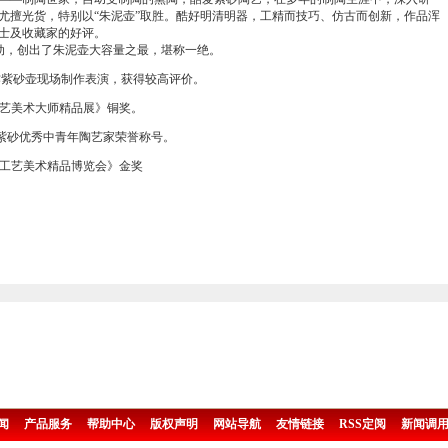
尤擅光货，特别以“朱泥壶”取胜。酷好明清明器，工精而技巧、仿古而创新，作品浑
士及收藏家的好评。
起轰动，创出了朱泥壶大容量之最，堪称一绝。
京作紫砂壶现场制作表演，获得较高评价。
）工艺美术大师精品展》铜奖。
国紫砂优秀中青年陶艺家荣誉称号。
级）工艺美术精品博览会》金奖
闻
产品服务
帮助中心
版权声明
网站导航
友情链接
RSS定阅
新闻调