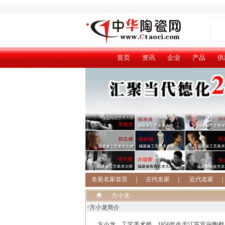
首页
资讯
企业
产品
供
名瓷名家首页
｜
古代名家
｜
近代名家
方小龙
·
方小龙简介
方小龙，工艺美术师，1956年生于江苏宜兴陶