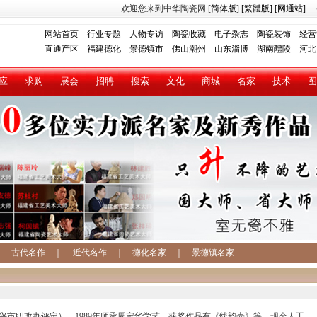
欢迎您来到中华陶瓷网
[简体版]
[繁體版]
[网通站]
网站首页
行业专题
人物专访
陶瓷收藏
电子杂志
陶瓷装饰
经营
直通产区
福建德化
景德镇市
佛山潮州
山东淄博
湖南醴陵
河北
应
求购
展会
招聘
搜索
文化
商城
名家
技术
图
｜
古代名作
｜
近代名作
｜
德化名家
｜
景德镇名家
兴市职改办评定）。1989年师承周定华学艺，获奖作品有《线韵壶》等，现个人工