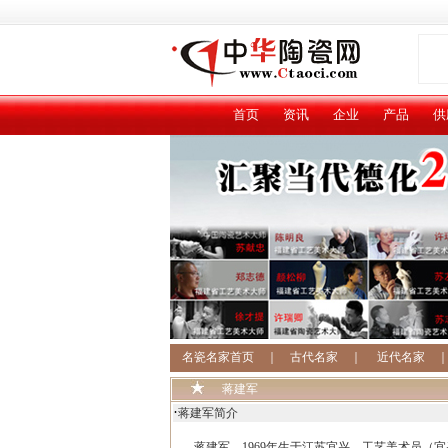
首页
资讯
企业
产品
供
名瓷名家首页
｜
古代名家
｜
近代名家
蒋建军
·
蒋建军简介
蒋建军 1969年生于江苏宜兴，工艺美术员（宜