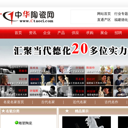
网站首页
行业专题
直通产区
福建德化
首页
资讯
企业
产品
供应
求购
展会
招聘
名瓷名家首页
｜
古代名家
｜
近代名家
｜
古代名作
名瓷分类
精品展示
雕塑陶瓷