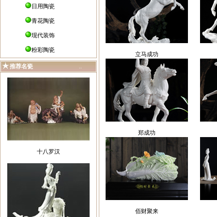
日用陶瓷
青花陶瓷
现代装饰
粉彩陶瓷
立马成功
推荐名瓷
..
郑成功
十八罗汉
佰财聚来