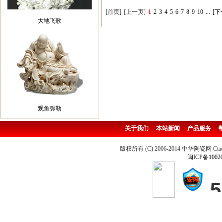
[首页]
[上一页]
1
2
3
4
5
6
7
8
9
10
...
[下
大地飞歌
观鱼弥勒
关于我们
本站新闻
产品服务
版权所有 (C) 2006-2014 中华陶瓷网 Ctao
闽ICP备1002