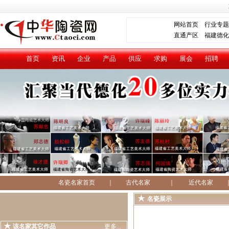
网站首页
行业专题
直通产区
福建德化
首页
资讯
企业
产品
供应
求购
展会
招聘
名瓷名家首页
｜
古代名家
｜
近代名家
名瓷展示
该名家其它作品
更多...