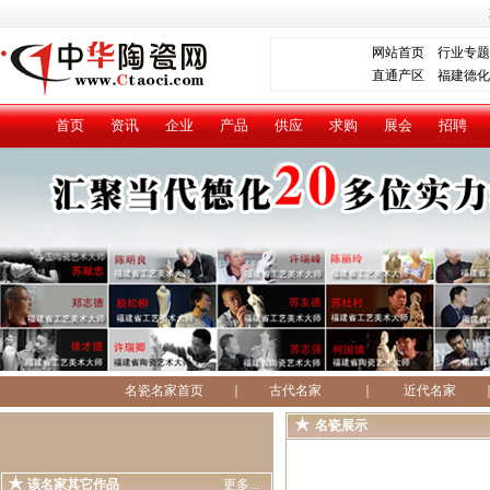
网站首页
行业专题
直通产区
福建德化
首页
资讯
企业
产品
供应
求购
展会
招聘
名瓷名家首页
｜
古代名家
｜
近代名家
名瓷展示
该名家其它作品
更多...