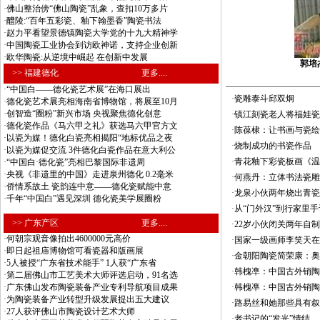
·
佛山整治傍“佛山陶瓷”乱象，查扣10万多片
·
醴陵:“百年五彩瓷、釉下翰墨香”陶瓷书法
·
赵力平看望景德镇陶瓷大学党的十九大精神学
·
中国陶瓷工业协会到访欧神诺，支持企业创新
·
欧华陶瓷:从逆境中崛起 在创新中发展
郭培
>> 福建德化
更多....
·
“中国白——德化瓷艺术展”在海口展出
·
瓷雕泰斗邱双炯
·
德化瓷艺术展亮相海南省博物馆，将展至10月
·
创智造“圈粉”新兴市场 央视聚焦德化创意
·
镇江刻瓷老人将福娃瓷
·
德化瓷作品《马六甲之礼》获选马六甲官方文
·
陈葆棣：让书画与瓷绘
·
以瓷为媒！德化白瓷亮相揭阳“地标优品之夜
·
烧制成功的书瓷作品
·
以瓷为媒促交流 3件德化白瓷作品在意大利公
·
青花釉下彩瓷板画《温
·
“中国白·德化瓷”亮相巴黎国际非遗周
·
央视《非遗里的中国》走进泉州德化 0.2毫米
·
何燕丹：立体书法瓷雕
·
侨情系故土 瓷韵连中意——德化瓷赋能中意
·
龙泉小伙两年烧出青瓷
·
千年“中国白”遇见深圳 德化瓷美学展圈粉
·
从“门外汉”到行家里
>> 广东产区
更多....
·
22岁小伙闭关两年自
·
何朝宗观音像拍出4600000元高价
·
国家一级画师李笑天在
·
即日起祖庙博物馆可看瓷器和版画展
·
金朝阳陶瓷简荣康：奥
·
5人被授“广东省技术能手” 1人获“广东省
·
韩槐凖：中国古外销陶
·
第二届佛山市工艺美术大师评选启动，91名选
·
广东佛山发布陶瓷装备产业专利导航项目成果
·
韩槐凖：中国古外销陶
·
为陶瓷装备产业转型升级发展提出五大建议
·
路易丝和她那些具有叙
·
27人获评佛山市陶瓷设计艺术大师
·
老书记的“发光”情结