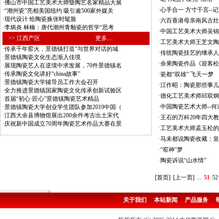
·
佛山市中国工艺美术大师暨陶艺名家精品大展
·
心手合一 方寸千言-
·
“潮州瓷”亮相美国纽约 吸引逾500家外媒关
·
现代设计 给陶瓷换张时髦脸
·
六百香港母亲南风古灶
·
李炳炎 林楠：唐代潮州青釉瓷的哲学“思考
·
中国工艺美术大师吴锦
>> 江西产区
更多....
·
工艺美术大师王芝文陶
·
传承千年窑火，景德镇打造“与世界对话的城
·
传统陶瓷技艺的继承人
·
景德镇陶瓷文化生态渐入佳境
·
余果陶瓷作品《迎客松
·
展现陶瓷艺人在逆境中求发展，70件景德镇名
·
传承陶瓷文化讲好“china故事”
·
瓷都“双雄” 飞天一梦
·
景德镇陶瓷大学辅导员工作大会召开
·
江作昭：陶瓷那些事儿
·
全力推进景德镇国家陶瓷文化传承创新试验区
·
德化工艺美术师邱双炯
·
首届“初心·匠心”景德镇陶瓷艺术精品
·
中国陶瓷艺术大师--何
·
景德镇陶瓷大学创业学生团队参加2019中国（
·
江西大余县博物馆展出200余件考古出土宋代
·
王石的万科20年四大教
·
庆祝新中国成立70周年陶瓷艺术作品大赛在景
·
工艺美术大师孟玉松的
·
马未都说陶瓷收藏：皇
·
“窑神”梦
·
陶瓷诉说“山水情”
[首页]
[上一页]
...
51
52
关于我们
本站新闻
产品服务