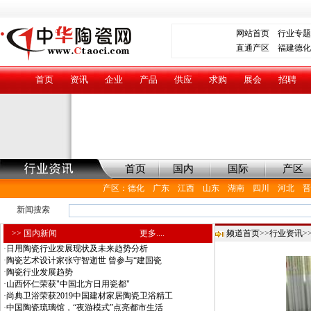
网站首页
行业专题
直通产区
福建德化
首页
资讯
企业
产品
供应
求购
展会
招聘
首页
国内
国际
产区
产区
：
德化
广东
江西
山东
湖南
四川
河北
晋
新闻搜索
>> 国内新闻
更多....
频道首页
>>
行业资讯
>
·
日用陶瓷行业发展现状及未来趋势分析
·
陶瓷艺术设计家张守智逝世 曾参与“建国瓷
·
陶瓷行业发展趋势
·
山西怀仁荣获"中国北方日用瓷都"
·
尚典卫浴荣获2019中国建材家居陶瓷卫浴精工
·
中国陶瓷琉璃馆，“夜游模式”点亮都市生活