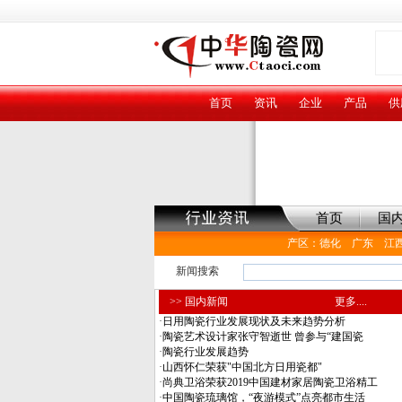
首页
资讯
企业
产品
供
首页
国
产区
：
德化
广东
江
新闻搜索
>> 国内新闻
更多....
·
日用陶瓷行业发展现状及未来趋势分析
·
陶瓷艺术设计家张守智逝世 曾参与“建国瓷
·
陶瓷行业发展趋势
·
山西怀仁荣获"中国北方日用瓷都"
·
尚典卫浴荣获2019中国建材家居陶瓷卫浴精工
·
中国陶瓷琉璃馆，“夜游模式”点亮都市生活