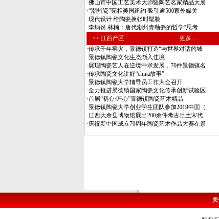
·
佛山市中国工艺美术大师暨陶艺名家精品大展
·
“潮州瓷”亮相美国纽约 吸引逾500家外媒关
·
现代设计 给陶瓷换张时髦脸
·
李炳炎 林楠：唐代潮州青釉瓷的哲学“思考
>> 江西产区
更多....
·
传承千年窑火，景德镇打造“与世界对话的城
·
景德镇陶瓷文化生态渐入佳境
·
展现陶瓷艺人在逆境中求发展，70件景德镇名
·
传承陶瓷文化讲好“china故事”
·
景德镇陶瓷大学辅导员工作大会召开
·
全力推进景德镇国家陶瓷文化传承创新试验区
·
首届“初心·匠心”景德镇陶瓷艺术精品
·
景德镇陶瓷大学创业学生团队参加2019中国（
·
江西大余县博物馆展出200余件考古出土宋代
·
庆祝新中国成立70周年陶瓷艺术作品大赛在景
关