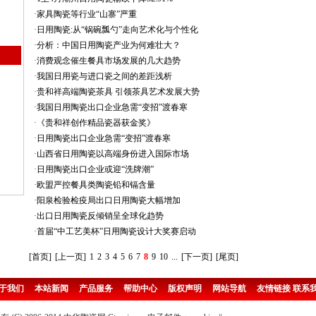
·
家具陶瓷等行业“山寨”严重
·
日用陶瓷:从“锅碗瓢勺”走向艺术化与个性化
·
分析：中国日用陶瓷产业为何难壮大？
·
消费观念催生餐具市场发展的几大趋势
·
我国日用瓷与进口瓷之间的差距浅析
·
贵和祥高端陶瓷茶具 引领茶具艺术发展大势
·
我国日用陶瓷出口企业急需“变招”渡春寒
·
《贵和祥创作精品瓷器获金奖》
·
日用陶瓷出口企业急需“变招”渡春寒
·
山西省日用陶瓷以高端身份进入国际市场
·
日用陶瓷出口企业或迎“洗牌潮”
·
欧盟严控餐具类陶瓷铅和镉含量
·
阳泉检验检疫局出口日用陶瓷大幅增加
·
出口日用陶瓷反倾销呈全球化趋势
·
首届“中工艺美杯”日用陶瓷设计大奖赛启动
[首页]
[上一页]
1
2
3
4
5
6
7
8
9
10
...
[下一页]
[尾页]
于我们
本站新闻
产品服务
帮助中心
版权声明
网站导航
友情链接
联系