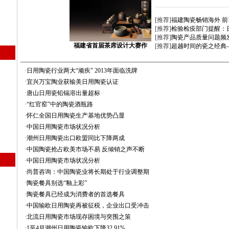
[推荐]
福建陶瓷畅销海外 前
[推荐]
检验检疫部门提醒：
[推荐]
陶瓷产品质量问题频发 
福建省首届茶席设计大赛作
[推荐]
超越时间的瓷之经典
·
日用陶瓷行业两大“顽疾” 2013年面临洗牌
·
宜兴万宝陶业获输美日用陶瓷认证
·
唐山日用瓷铅镉溶出量超标
·
“红官窑”中的陶瓷酒瓶路
·
怀仁全国日用陶瓷生产基地优势凸显
·
中国日用陶瓷市场状况分析
·
潮州日用陶瓷出口欧盟同比下降两成
·
中国陶瓷抢占欧美市场不易 反倾销之声不断
·
中国日用陶瓷市场状况分析
·
尚普咨询：中国陶瓷业将长期处于行业调整期
·
陶瓷餐具别选“釉上彩”
·
陶瓷餐具已经成为消费者的首选餐具
·
中国输欧日用陶瓷再被征税，企业出口受冲击
·
北流日用陶瓷市场现存困境与突围之策
·
1至4月潮州日用陶瓷输欧下降32.91%