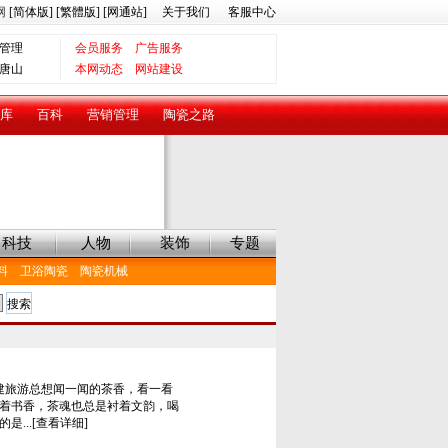
网
[简体版]
[繁體版]
[网通站]
关于我们
客服中心
管理
会员服务
广告服务
唐山
本网动态
网站建设
库
百科
营销管理
陶瓷之路
科技
人物
装饰
专题
料
卫浴陶瓷
陶瓷机械
游总想闻一闻的茶香，看一看
着书香，茶魂也总是衬着文韵，喝
...[查看详细]