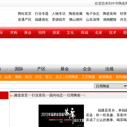
欢迎您来到中华陶瓷
网站首页
行业专题
人物专访
陶瓷收藏
电子杂志
陶瓷装饰
经营
直通产区
福建德化
景德镇市
佛山潮州
山东淄博
湖南醴陵
河北
应
求购
展会
招聘
搜索
文化
商城
名家
技术
图
内
国际
产区
展会
企业
法规
西
山东
湖南
四川
河北
晋江
其它
|
日用陶瓷
工艺陶瓷
建筑陶瓷
原料辅
频道首页
>>
行业资讯
>>
国内动态
>>
日用陶瓷
>>|
福建是茶乡，来福建旅
茶道，听一听茶趣。茶香伴
茶成了公认的雅事。喝茶喝的是