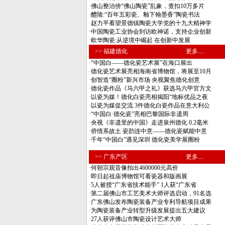
·
佛山整治傍“佛山陶瓷”乱象，查扣10万多片
·
醴陵:“百年五彩瓷、釉下翰墨香”陶瓷书法
·
赵力平看望景德镇陶瓷大学党的十九大精神学
·
中国陶瓷工业协会到访欧神诺，支持企业创新
·
欧华陶瓷:从逆境中崛起 在创新中发展
>> 福建德化
更多....
·
“中国白——德化瓷艺术展”在海口展出
·
德化瓷艺术展亮相海南省博物馆，将展至10月
·
创智造“圈粉”新兴市场 央视聚焦德化创意
·
德化瓷作品《马六甲之礼》获选马六甲官方文
·
以瓷为媒！德化白瓷亮相揭阳“地标优品之夜
·
以瓷为媒促交流 3件德化白瓷作品在意大利公
·
“中国白·德化瓷”亮相巴黎国际非遗周
·
央视《非遗里的中国》走进泉州德化 0.2毫米
·
侨情系故土 瓷韵连中意——德化瓷赋能中意
·
千年“中国白”遇见深圳 德化瓷美学展圈粉
>> 广东产区
更多....
·
何朝宗观音像拍出4600000元高价
·
即日起祖庙博物馆可看瓷器和版画展
·
5人被授“广东省技术能手” 1人获“广东省
·
第二届佛山市工艺美术大师评选启动，91名选
·
广东佛山发布陶瓷装备产业专利导航项目成果
·
为陶瓷装备产业转型升级发展提出五大建议
·
27人获评佛山市陶瓷设计艺术大师