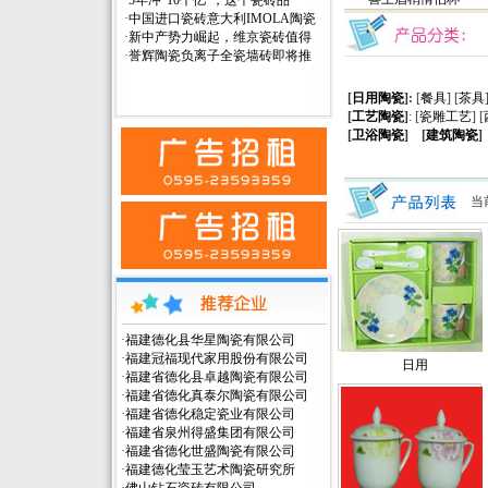
·
5年冲“10个亿”，这个瓷砖品
·
中国进口瓷砖意大利IMOLA陶瓷
·
新中产势力崛起，维京瓷砖值得
·
誉辉陶瓷负离子全瓷墙砖即将推
[
日用陶瓷
]:
[
餐具
] [
茶具
[
工艺陶瓷
]
: [
瓷雕工艺
] [
[
卫浴陶瓷
] [
建筑陶瓷
]
当
·
福建德化县华星陶瓷有限公司
·
福建冠福现代家用股份有限公司
日用
·
福建省德化县卓越陶瓷有限公司
·
福建省德化真泰尔陶瓷有限公司
·
福建省德化稳定瓷业有限公司
·
福建省泉州得盛集团有限公司
·
福建省德化世盛陶瓷有限公司
·
福建德化莹玉艺术陶瓷研究所