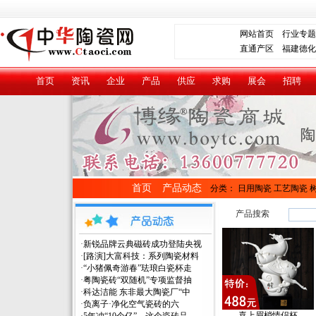
网站首页
行业专题
直通产区
福建德化
首页
资讯
企业
产品
供应
求购
展会
招聘
首页
产品动态
分类：
日用陶瓷
工艺陶瓷
产品搜索
·
新锐品牌云典磁砖成功登陆央视
·
[路演]大富科技：系列陶瓷材料
·
“小猪佩奇游春”珐琅白瓷杯走
·
粤陶瓷砖“双随机”专项监督抽
·
科达洁能 东非最大陶瓷厂“中
·
负离子·净化空气瓷砖的六
喜上眉梢情侣杯