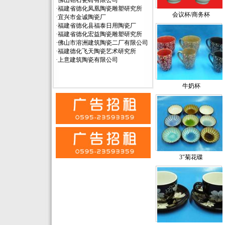
·
佛山钻石瓷砖有限公司
·
福建省德化凤凰陶瓷雕塑研究所
会议杯/商务杯
·
宜兴市金诚陶瓷厂
·
福建省德化县福泰日用陶瓷厂
·
福建省德化宏益陶瓷雕塑研究所
·
佛山市溶洲建筑陶瓷二厂有限公司
·
福建德化飞天陶瓷艺术研究所
·
上意建筑陶瓷有限公司
牛奶杯
3"菊花碟