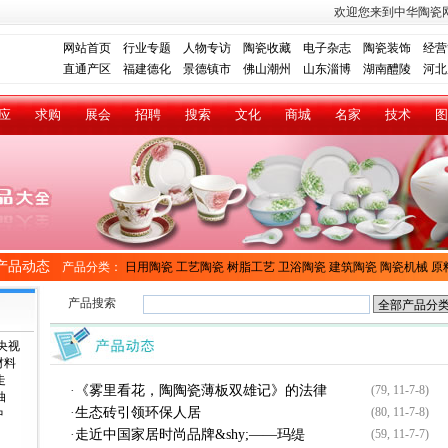
欢迎您来到中华陶瓷
网站首页
行业专题
人物专访
陶瓷收藏
电子杂志
陶瓷装饰
经营
直通产区
福建德化
景德镇市
佛山潮州
山东淄博
湖南醴陵
河北
应
求购
展会
招聘
搜索
文化
商城
名家
技术
图
产品动态
产品分类：
日用陶瓷
工艺陶瓷
树脂工艺
卫浴陶瓷
建筑陶瓷
陶瓷机械
原
产品搜索
央视
材料
走
·
《雾里看花，陶陶瓷薄板双雄记》的法律
(79, 11-7-8)
抽
·
生态砖引领环保人居
(80, 11-7-8)
中
·
走近中国家居时尚品牌&shy;——玛缇
(59, 11-7-7)