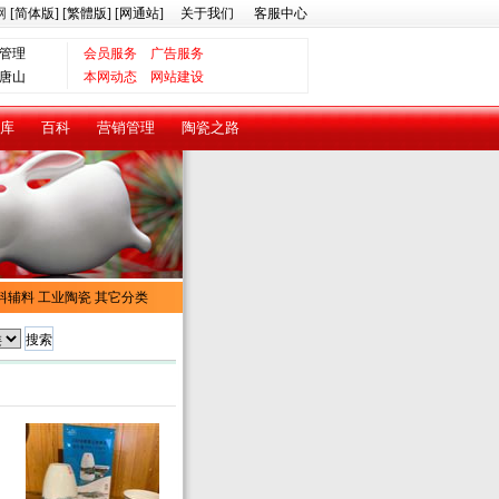
网
[简体版]
[繁體版]
[网通站]
关于我们
客服中心
管理
会员服务
广告服务
唐山
本网动态
网站建设
库
百科
营销管理
陶瓷之路
料辅料
工业陶瓷
其它分类