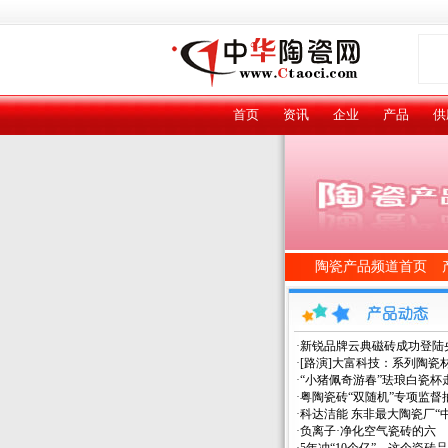
首页
资讯
企业
产品
供
陶瓷产品频道首页
·
新锐品牌云典磁砖成功登陆
·
[路演]大富科技：系列陶瓷
·
“小猪佩奇游春”珐琅白瓷杯
·
粤陶瓷砖“双随机”专项监督
·
科达洁能 东非最大陶瓷厂“
·
负离子·净化空气瓷砖的六