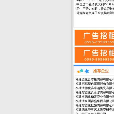
·
5年冲“10个亿”，这个瓷砖品
·
中国进口瓷砖意大利IMOL
·
新中产势力崛起，维京瓷砖
·
誉辉陶瓷负离子全瓷墙砖即
·
福建德化县华星陶瓷有限公
·
福建冠福现代家用股份有限
·
福建省德化县卓越陶瓷有限
·
福建省德化真泰尔陶瓷有限
·
福建省德化稳定瓷业有限公
·
福建省泉州得盛集团有限公
·
福建省德化世盛陶瓷有限公
·
福建德化莹玉艺术陶瓷研究