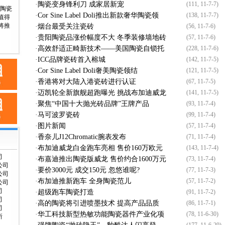
·
陶瓷变身锋利刀 成家居新宠
(111, 11-7-7)
A陶瓷
·
Cor Sine Label Doli推出新款奢华陶瓷领
(138, 11-7-7)
值得
将推
·
烟台最受关注瓷砖
(56, 11-7-6)
·
贵阳陶瓷品涨价幅度不大 冬季装修墙地砖
(57, 11-7-6)
·
高效舒适正畸新技术——美国陶瓷自锁托
(228, 11-7-6)
·
ICC品牌瓷砖首入榕城
(142, 11-7-5)
·
Cor Sine Label Doli奢美陶瓷领结
(121, 11-7-5)
·
香港将对大陆入港瓷砖进行认证
(67, 11-7-5)
·
迈凯轮全新旗舰超跑曝光 挑战布加迪威龙
(141, 11-7-5)
·
聚焦“中国十大抛光砖品牌”王牌产品
(93, 11-7-4)
·
马可波罗瓷砖
(99, 11-7-4)
·
图片新闻
(57, 11-7-4)
·
香奈儿J12Chromatic腕表发布
(71, 11-7-4)
·
布加迪威龙白金跑车亮相 售价160万欧元
(143, 11-7-4)
司
·
布嘉迪推出陶瓷版威龙 售价约合1600万元
(73, 11-7-4)
公司
·
要价3000元 成交150元 忽悠谁呢?
(77, 11-7-3)
公司
·
布加迪推新跑车 全身陶瓷范儿
(57, 11-7-2)
公司
司
·
超级跑车陶瓷打造
(91, 11-7-2)
司
·
高的陶瓷将引进喷墨技术 提高产品品质
(86, 11-7-1)
司
·
华工科技新型热敏功能陶瓷器件产业化项
(78, 11-6-30)
所