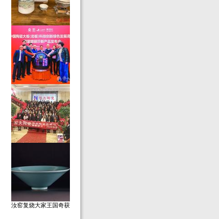
行走海岸线｜滨州这家
佛山创造！国内最大规
恒大精品陶瓷艺术馆盛
汝窑复烧大家王国奇获