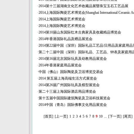
·
2014第十三届湖南文化艺术收藏品展暨珠宝玉石工艺品展
·
2014上海国际陶瓷艺术博览会|Shanghai International Ceramic Ar
·
2014上海国际陶瓷艺术博览会
·
2014上海国际陶瓷艺术博览会
·
2014第10届山东国际红木古典家具及收藏精品博览会
·
2014年香港国际礼品及赠品展览会
·
2014第22届中国（深圳）国际礼品工艺品/日用品及家庭用品
·
第二十二届中国（深圳）国际礼品、工艺品、钟表及家庭用
·
2014第16届北京国际玩具及幼教用品展览会
·
2014年香港家庭用品展览会
·
中国（佛山）国际陶瓷及卫浴博览交易会
·
2014 第五届上海高端生活方式展览会
·
2014第26届广州国际玩具及模型展览会
·
第二十三届上海国际酒店用品博览会
·
第十五届中国国际建筑陶瓷及卫浴科技展览会
·
2014中国（青岛）国际佛事文化用品展览会
[首页]
[上一页]
1
2
3
4
5
6
7
8
9
10
...
[下一页]
[尾页]