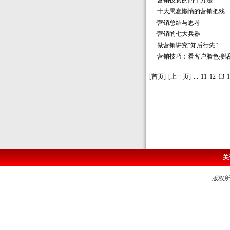
·
营销投资的四个方法
·
十大愚蠢懒惰的营销把戏
·
营销总结与思考
·
营销的七大兵器
·
做营销讲究“知后行先”
·
营销技巧：看客户脸色接
[首页]
[上一页]
...
11
12
13
1
关
版权所有 