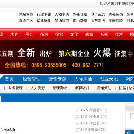
欢迎您来到中华陶瓷
网站首页
行业专题
人物专访
陶瓷收藏
电子杂志
陶瓷装饰
经营
直通产区
福建德化
景德镇市
佛山潮州
山东淄博
湖南醴陵
河北
应
求购
展会
招聘
搜索
文化
商城
名家
技术
图
首页
经营管理
营销专题
人际沟通
创业天地
网
|
|
|
|
|
理
|
财务管理
|
人力资源
|
管理真经
|
求职培训
|
营销策划
|
防骗
|
总
(2011-2-15/查看:283)
(2011-2-14/查看:126)
(2011-2-13/查看:84)
数助你成功
(2011-2-9/查看:171)