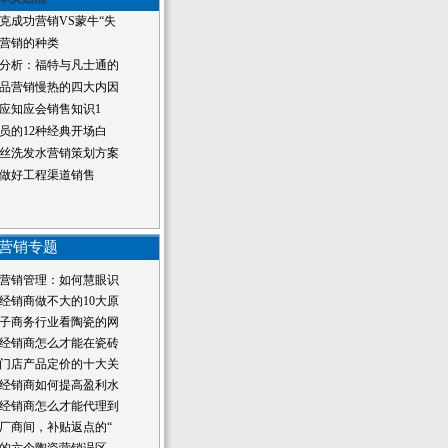
克成功营销VS蒙牛“失
营销的种类
分析：福特与凡士通的
品营销慢热的四大内因
应知应会销售知识1
员的12种经典开场白
丝洗发水营销策划方案
做好工程渠道销售
营销专题
营销管理：如何慧眼识
经销商做不大的10大原
子商务行业看陶瓷的网
经销商怎么才能在瓷砖
门店产品定价的十大关
经销商如何提高盈利水
经销商怎么才能代理到
厂商间，补贴返点的“