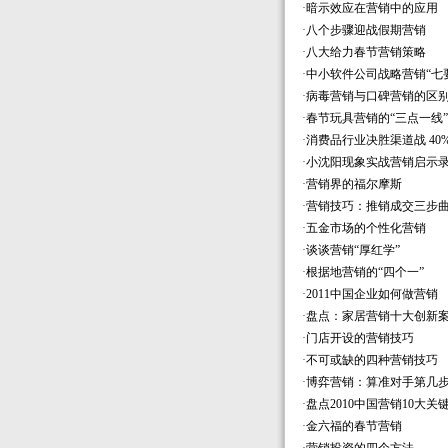
·
暗示效应在营销中的应用
·
八个步骤迎战假期营销
·
八大给力春节营销策略
·
中小软件公司战略营销“七
·
病毒营销与口碑营销的区
·
春节玩具营销的“三点一线
·
消费品行业决胜渠道战 4
·
小沈阳现象实战营销启示
·
营销界的福尔摩斯
·
营销技巧：推销成交三步
·
五金市场的个性化营销
·
谈谈营销“厚红学”
·
根据地营销的“四个一”
·
2011中国企业如何做营销
·
盘点：家居营销十大创新
·
门店开设的营销技巧
·
不可或缺的四种营销技巧
·
博弈营销：算准对手第几
·
盘点2010中国营销10大关
·
金六福的春节营销