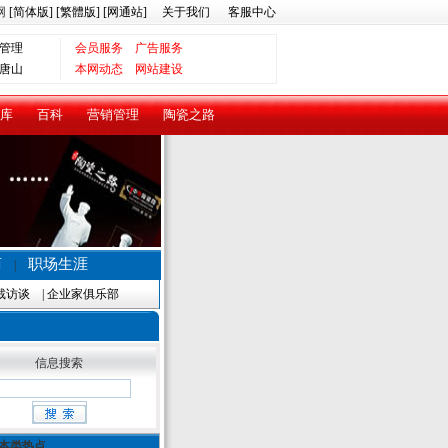
网
[简体版]
[繁體版]
[网通站]
关于我们
客服中心
管理
会员服务
广告服务
唐山
本网动态
网站建设
库
百科
营销管理
陶瓷之路
商
职场生涯
|
裁访谈
|
企业家俱乐部
信息搜索
本类热点