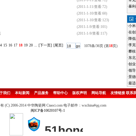
(2011-1-11/查看:72)
·
常见
·
暴利
(2011-1-11/查看:72)
(2011-1-10/查看:60)
(2011-1-10/查看:123)
·
小米
(2011-1-9/查看:101)
·
在创
话
(2011-1-9/查看:117)
·
降低
·
李克
4
15
16
17
18
19
20
...
[下一页]
[尾页]
1078条/36页 (第
18
页)
·
攀枝
·
东北
·
创业
·
领导
·
景德
·
最适
于我们
本站新闻
产品服务
帮助中心
版权声明
网站导航
友情链接
联系
(C) 2006-2014 中华陶瓷网 Ctaoci.com 电子邮件：wxchina#qq.com
闽ICP备10020107号-1