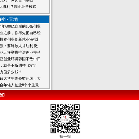
的六个陶瓷营销误区
or微利？陶企经营模式
创业天地
4年600亿背后的10条创业
业之前，你得先把自己经
投资创业创新就业审批门
强：要释放人才红利 激
花五项举措推进创业带动
亚创业环境韩国不敌中日
，就是不断调整“姿态”
力值多少钱？
镇大学生陶瓷孵化园，大
合年轻人创业8个小生意
我们
扫一扫