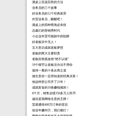
·
酒桌上百战百胜的方法
·
业务员的三个故事
·
好业务员的12个经典差异
·
外贸业务员，醒醒吧！
·
酒桌上的四种商海必杀技
·
总裁们的营销秀时代
·
小企业外贸可能踩中的陷阱
·
好老板目中无人！
·
五大意识成就老板梦想
·
老板的两大主要职责
·
老板应彻底改错“绝不认错”
·
19个细节让老板没办法不用你
·
值得一看的十条从商之道
·
做生意你一定得知道的经典决策！
·
他这样把公司开了21年！
·
成就富翁的10条赚钱规则！
·
8个月，销售业绩350多万人民币
·
诚信是我网络生意的王牌！
·
贸易通得400万订单的背后
·
创业年赚80万，我们都行！