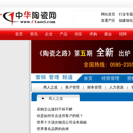
网站首页
行业专题
直通产区
福建德化
首页
资讯
企业
产品
供应
求购
展会
招聘
首页
经营管理
营
|
|
商人之道
|
客户管理
|
财务管理
|
人力资源
|
商人之道
·
采购怎么做到千杯不醉
·
你是如何失去这些客户的呢？
·
世界十大顶尖物流公司业务揭秘
·
世界著名品牌的由来