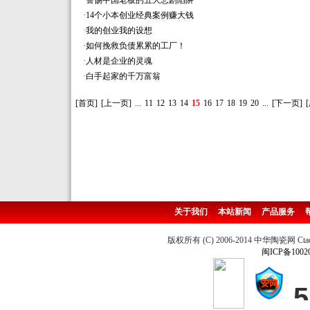
·
警惕中国老板的五大悲剧陷阱
·
14个小本创业经典案例赚大钱
·
我的创业我的设想
·
如何挽救负债累累的工厂！
·
人材是企业的灵魂
·
白手起家的千万富翁
[首页]
[上一页]
...
11
12
13
14
15
16
17
18
19
20
...
[下一页]
关于我们
本站新闻
产品服务
版权所有 (C) 2006-2014 中华陶瓷网 Ctao
闽ICP备1002