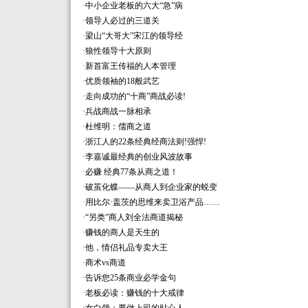
·
中小企业老板的六大“急”病
·
领导人必过的三道关
·
梁山“大哥大”宋江的领导经
·
狼性领导十大原则
·
新首富王传福的人本管理
·
优质领袖的18般武艺
·
走向成功的“十商”商战必读!
·
兵战商战一脉相承
·
杜维明：儒商之道
·
浙江人的22条经典经商法则!强悍!
·
李嘉诚最经典的创业风波故事
·
必赚 经典77条从商之道！
·
破茧化蝶――从商人到企业家的蜕变
·
用比尔·盖茨的思维来卖卫浴产品……
·
“另类”商人刘全法商道揭秘
·
赚钱的商人是天生的
·
他，情侣礼品专卖大王
·
商术vs商道
·
告诉您25条商业必学金句
·
老板必读：赚钱的十大戒律