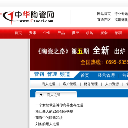
网站首页
行业专题
直通产区
福建德化
首页
资讯
企业
产品
供应
求购
展会
招聘
首页
经营管理
营
|
|
商人之道
|
客户管理
|
财务管理
|
人力资源
|
商人之道
·
一个女总裁告诉你商界生存之道
·
浙江商人的22条创业铁规
·
商海中的暗礁20块
·
刘备的用人之道