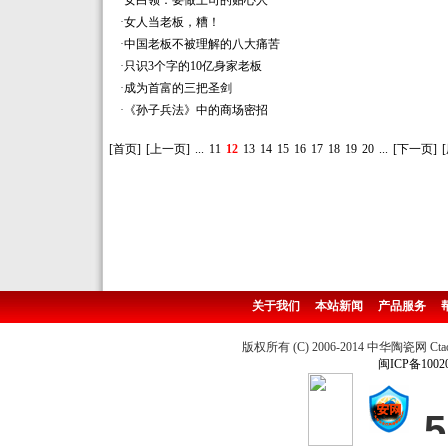
·
女白领：要做上司的贴心人
·
女人当老板，糟！
·
中国老板不被理解的八大痛苦
·
只识3个字的10亿身家老板
·
成为首富的三把圣剑
·
《孙子兵法》中的商场密招
[首页]
[上一页]
...
11
12
13
14
15
16
17
18
19
20
...
[下一页]
关于我们
本站新闻
产品服务
版权所有 (C) 2006-2014 中华陶瓷网 Ctao
闽ICP备1002