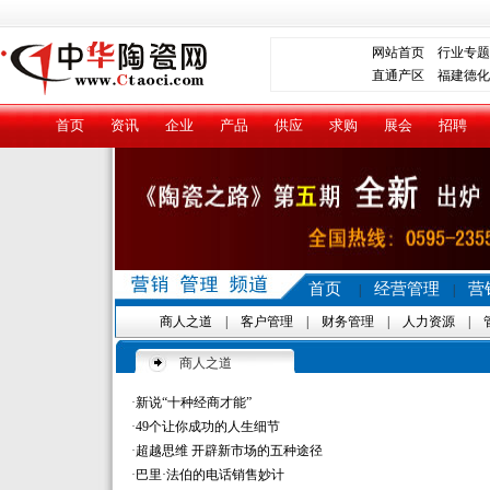
网站首页
行业专题
直通产区
福建德化
首页
资讯
企业
产品
供应
求购
展会
招聘
首页
经营管理
营
|
|
商人之道
|
客户管理
|
财务管理
|
人力资源
|
商人之道
·
新说“十种经商才能”
·
49个让你成功的人生细节
·
超越思维 开辟新市场的五种途径
·
巴里·法伯的电话销售妙计