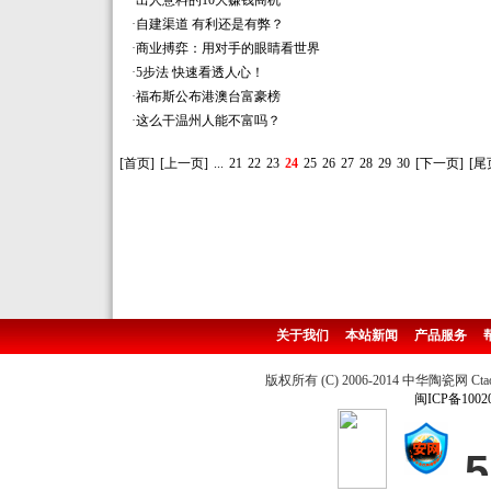
·
出人意料的10大赚钱商机
·
自建渠道 有利还是有弊？
·
商业搏弈：用对手的眼睛看世界
·
5步法 快速看透人心！
·
福布斯公布港澳台富豪榜
·
这么干温州人能不富吗？
[首页]
[上一页]
...
21
22
23
24
25
26
27
28
29
30
[下一页]
[尾
关于我们
本站新闻
产品服务
版权所有 (C) 2006-2014 中华陶瓷网 Ctao
闽ICP备1002