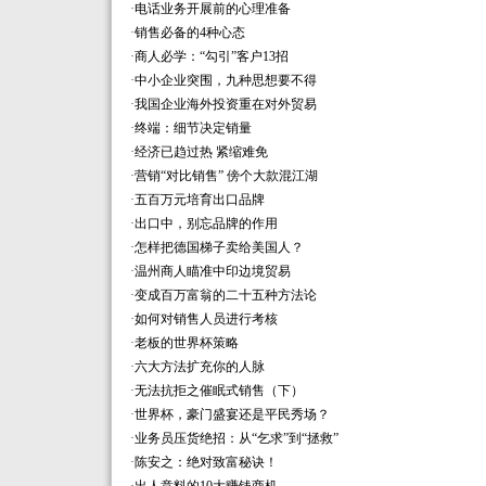
·
电话业务开展前的心理准备
·
销售必备的4种心态
·
商人必学：“勾引”客户13招
·
中小企业突围，九种思想要不得
·
我国企业海外投资重在对外贸易
·
终端：细节决定销量
·
经济已趋过热 紧缩难免
·
营销“对比销售” 傍个大款混江湖
·
五百万元培育出口品牌
·
出口中，别忘品牌的作用
·
怎样把德国梯子卖给美国人？
·
温州商人瞄准中印边境贸易
·
变成百万富翁的二十五种方法论
·
如何对销售人员进行考核
·
老板的世界杯策略
·
六大方法扩充你的人脉
·
无法抗拒之催眠式销售（下）
·
世界杯，豪门盛宴还是平民秀场？
·
业务员压货绝招：从“乞求”到“拯救”
·
陈安之：绝对致富秘诀！