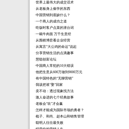
·
世界上最伟大的成交话术
·
从老板身上偷学的东西
·
中国营销到底缺什么？
·
一个商人的成功之道
·
吃饭时客户点菜的潜台词
·
一碗牛肉面 万千生意经
·
从围棋博弈看企业经营
·
从寓言“大公鸡的命运”说起
·
分享营销生活的点滴趣事
·
慧聪创富论坛
·
中国商人常犯的10大错误
·
他把生意从600万做到9000万元
·
有中国特色的“无聊营销”
·
我该把谁“娶”回家
·
卖不动：透过现象找方法
·
激人奋进的七个经典故事
·
老板会“吹”才会赢
·
怎样才能成为国际市场的勇者？
·
梳子、和尚、赵本山和销售管理
·
聪明人往往最失败