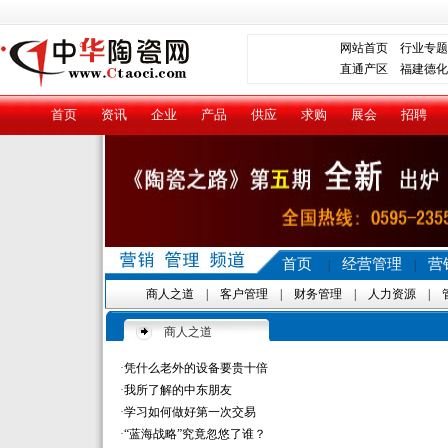
网站首页
行业专题
直通产区
福建德化
首页
资讯
企业
产品
供应
求购
展会
招聘
首页
经营管理
营
|
|
商人之道
|
客户管理
|
财务管理
|
人力资源
|
商人之道
·
凭什么老外的设备要贵十倍
·
我所了解的中东朋友
·
学习如何做好第一次交易
·
“蓝海战略”究竟忽悠了谁？