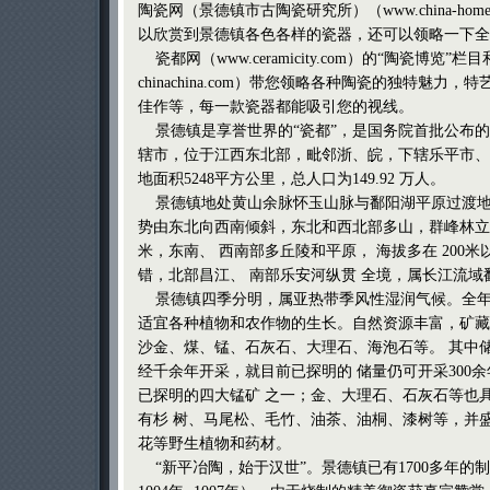
陶瓷网（景德镇市古陶瓷研究所）（
www.china-hom
以欣赏到景德镇各色各样的瓷器，还可以领略一下全
瓷都网（
www.ceramicity.com
）的“陶瓷博览”栏目
chinachina.com
）带您领略各种陶瓷的独特魅力，特
佳作等，每一款瓷器都能吸引您的视线。
景德镇是享誉世界的“瓷都”，是国务院首批公布的
辖市，位于江西东北部，毗邻浙、皖，下辖乐平市、
地面积5248平方公里，总人口为149.92 万人。
景德镇地处黄山余脉怀玉山脉与鄱阳湖平原过渡地
势由东北向西南倾斜，东北和西北部多山，群峰林立，
米，东南、 西南部多丘陵和平原， 海拔多在 200
错，北部昌江、 南部乐安河纵贯 全境，属长江流域
景德镇四季分明，属亚热带季风性湿润气候。全年
适宜各种植物和农作物的生长。自然资源丰富，矿藏
沙金、煤、锰、石灰石、大理石、海泡石等。 其中
经千余年开采，就目前已探明的 储量仍可开采300
已探明的四大锰矿 之一；金、大理石、石灰石等也
有杉 树、马尾松、毛竹、油茶、油桐、漆树等，并
花等野生植物和药材。
“新平冶陶，始于汉世”。景德镇已有1700多年的