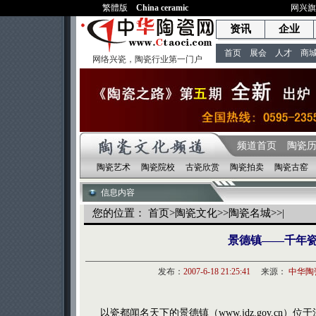
繁體版
China ceramic
网兴
资讯
企业
首页
展会
人才
商
网络兴瓷，陶瓷行业第一门户
频道首页
陶瓷
陶瓷艺术
陶瓷院校
古瓷欣赏
陶瓷拍卖
陶瓷古窑
信息内容
您的位置：
首页
>
陶瓷文化
>>
陶瓷名城
>>|
景德镇——千年
发布：
2007-6-18 21:25:41
来源：
中华陶
以瓷都闻名天下的景德镇（
www.jdz.gov.cn
）位于