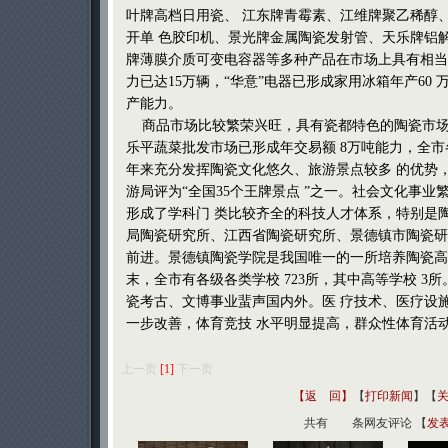
叶牌高档日用瓷、 江东牌青霉素、江维牌聚乙稀醇
开单 色胶印机、景光牌金属陶瓷发射管、天乐牌铝解
牌薄膜介质可变电容器等多种产品在市场上具有相当竞
力已达15万辆，“华意”电器已形成家用冰箱年产60 
产能力。
商品市场比较繁荣兴旺，具有瓷都特色的陶瓷市场正
乐平蔬菜批发市场已形成年交易额 8万吨能力，全市
年来充分发挥陶瓷文化悠久、旅游景点较多 的优势，
游局评为“全国35个王牌景点 ”之一。社会文化事
形成了学科门 类比较齐全的科技人才体系，特别是
局陶瓷研究所、江西省陶瓷研究所、景德镇市陶瓷研
前进。景德镇陶瓷学院是我国唯一的一所培养陶瓷高级
末，全市有各级各类学校 723所，其中高等学校 3
瓷考古、文博事业蜚声国内外。医 疗技术、医疗设
一步改善，体育竞技 水平明显提高，群众性体育活
上一页
[1]
下一页
【返 回】
【
打印新闻
】【
共有
条网友评论 【
发