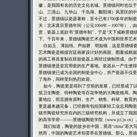
徽，是我国有名的历史文化名城。景德镇同时也位于
山、三清山、九华山、千岛湖、鄱阳湖）风景区的中
不过，景德镇以瓷器著称，至今已有1700多年的制
关：北宋真宗景德年间（公元1004年～1007年）
赏，瓷器上底款书“景德年制”，于是“天下咸称景德
下。千百年来，景德镇陶瓷艺术成为中国和世界艺术
白如玉、薄如纸、声如磬、明如镜，这是景德镇瓷
艺术陶瓷是根据宫廷画家设计好的画面、图案或根据
的画工将其复制在胚胎瓷器上再经过烧制而成。由于
景德镇便是皇宫用瓷的生产基地。瓷器从一产生便得
景德镇便已成为全国的制瓷业中心，所产瓷器不仅受
了海外，同样受到热烈欢迎。
如今，陶瓷更是得到了空前的发展，已经形成了以
筑卫生陶瓷、特种陶瓷等百花争艳的大陶瓷格局。陶
要地位，而且拥有原料、生产、销售、科研、教育的
更是越来越完备，已经拥有包括国家轻工业总局陶瓷
镇市陶瓷研究所在内的三级研究机构，并成立了我国
的高等学府———景德镇陶瓷学院（
www.jci.jx.cn
）
我们知道，陶瓷的故乡在中国，英语“china”若大写
然而，中国的陶瓷艺术却荟萃在景德镇。那么，景德