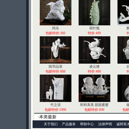
同乐
荷叶瓶
包邮特价:360
特价:499
特
陆羽品茶
凌云骓
包邮特价:888
特价:488
特
竹之语
和和美美 甜甜蜜蜜
包邮特价:1999
包邮特价:699
包邮
·本类最新
关于我们
产品服务
帮助中心
法律声明
诚聘英