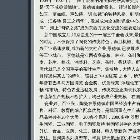
1004年 -1007年），由于烧制的精美御瓷获真宗赞
是“天下咸称景德镇”。景德镇由此得名。 经过长期
如玉、薄如纸、声如磬、明 如镜”的独特风格。到明
成，汇各地 良工之精华”，发展成为全国制瓷业中心
洋”，海上“陶瓷之路”成为东西方文化交流的重要途径
新中国成立后,特别是党的十一届三中全会以来,景
的时期，不仅保持了陶瓷的传统特色，而且机械、电
兴工业迅速发展,成为新的支柱产业,景德镇 已发展
等工业城市。 景德镇是江西省商品粮、林业、茶叶
麦、花生、棉花、油菜籽、芝麻、茶叶、香菇等。所
唐代就已是全国重要的茶叶生产、集散地，大诗人白
月浮梁买茶去”的诗句。该县是“中国红茶 之乡”，所产
年曾获巴拿马万国博览 会金奖。优质绿茶“浮瑶仙芝”
畅 销市场。特色农业迅猛发展，传统农业正向现代
平蔬菜生产规模不断扩大，均已形成产业规模，在国
瓷业兴、百业兴，陶瓷在景德镇市国民经济中占有
售、科研、教育的综合配套优势，是我国重点生产基
品品种共有20个大类，200多个系列，2000多种 
生陶瓷、工业陶瓷、电子陶瓷及特 种陶瓷并举的大
升机、食品、医药、化工、建材、电力等新兴 产业
支柱。昌河牌系列微型车、华意 牌无氟压缩机和冰