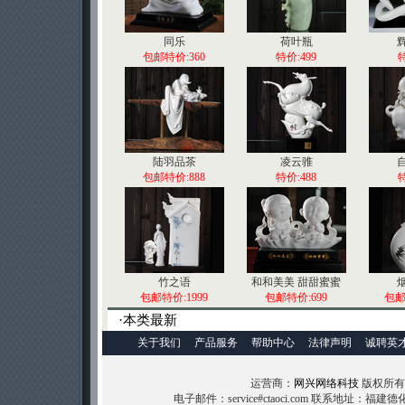
同乐
荷叶瓶
包邮特价:360
特价:499
特
陆羽品茶
凌云骓
包邮特价:888
特价:488
特
竹之语
和和美美 甜甜蜜蜜
包邮特价:1999
包邮特价:699
包邮
·本类最新
关于我们
产品服务
帮助中心
法律声明
诚聘英
运营商：
网兴网络科技
版权所有 (C
电子邮件：service#ctaoci.com 联系地址：福