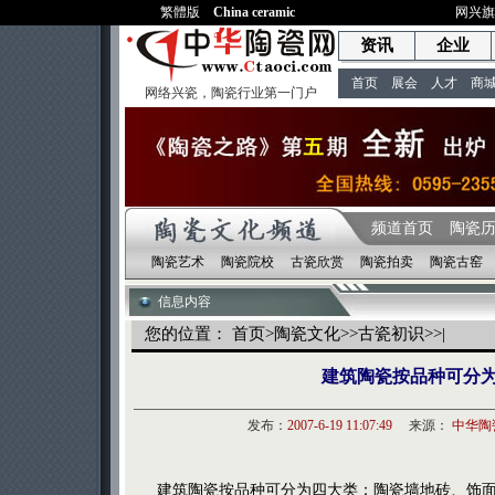
繁體版
China ceramic
网兴
资讯
企业
首页
展会
人才
商
网络兴瓷，陶瓷行业第一门户
频道首页
陶瓷
陶瓷艺术
陶瓷院校
古瓷欣赏
陶瓷拍卖
陶瓷古窑
信息内容
您的位置：
首页
>
陶瓷文化
>>
古瓷初识
>>|
建筑陶瓷按品种可分
发布：
2007-6-19 11:07:49
来源：
中华陶
建筑陶瓷按品种可分为四大类：陶瓷墙地砖、饰面