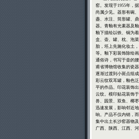
窑。发现于1955年
尚属少见。器形有碗、
盏、水注、筒形罐、鼎
器。青釉有光素器及釉
釉下描绘以铁、铜为着
盒、壶、罐、枕、泡菜
胎，坯上先施化妆土，
等。釉下彩装饰除绘画
通俗诗，书写于壶的腰
甫省博物馆收集的瓷器
逐渐过渡到小斑点组成
彩云纹双耳罐，釉色泛
平的作品。印花装饰出
云纹。模印贴花装饰于
兽、园景、双鱼、椰枣
迅速发展，影响邻近地
响。产品不仅内销，而
集中出土长沙窑器物及
广西、陕西、江西、河