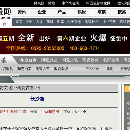
网兴旗下网站：
中华陶瓷网
中国瓷都德化网
德化陶
资讯
企业
产品
供应
求购
搜索
首页
展会
人才
商城
图库
电子杂志
陶瓷技术
行业百科
营销管
门户
频道首页
陶瓷历史
陶瓷文化
陶瓷收藏
名家名作
陶
古瓷欣赏
陶瓷拍卖
陶瓷古窑
陶瓷常识
产区特色：
德化
景德
瓷文化
>>
陶瓷古窑
>>|
长沙窑
·
·
007-6-19 16:10:15
来源：
中华陶瓷网
[字体：
大
中
小
]
·
·
·
·
在长沙铜官镇及书堂乡石渚瓦渣坪一带，又称铜官窑、瓦渣坪