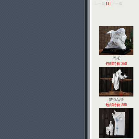
上一页
[1]
下一页
同乐
包邮特价:360
陆羽品茶
包邮特价:888