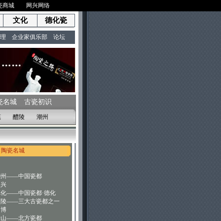
瓷商城
网兴网络
文化
德化瓷
理
企业家俱乐部
论坛
瓷名城
古瓷初识
镇
醴陵
潮州
陶瓷名城
潮州——中国瓷都
宜兴
德化——中国瓷都·德化
醴陵——三大古瓷都之一
淄博
唐山——北方瓷都