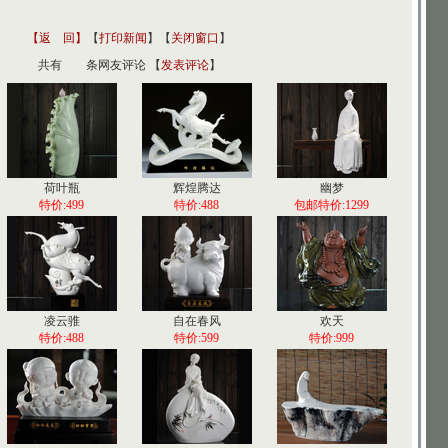
【返 回】
【
打印新闻
】【
关闭窗口
】
共有
条网友评论 【
发表评论
】
荷叶瓶
辉煌腾达
幽梦
特价:499
特价:488
包邮特价:1299
凌云骓
自在春风
欢天
特价:488
特价:599
特价:999