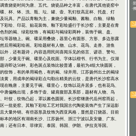
·
，据调查烧瓷时间为唐、五代。烧瓷品种之丰富，在唐代其他瓷窑中
·
碟、杯、钵、洗、瓶、坛、罐、壶、乳钉纹高足杯、托盘、灯
及玩具。产品以青釉为主，兼烧少量褐釉、酱釉、白釉、绿釉
下彩绘、印花、贴花装饰。釉下彩绘盛行于长沙窑，主要是在青
色剂的褐、绿彩纹饰，有褐彩与褐绿彩两种，装饰于碗、盘、
坛等器物上。碗、碟采用叠烧，器里心有圆形、方形、多边形露
然后用褐彩绘画。彩绘题材有人物、山水、花鸟、走兽、游鱼
以外．还有题诗，内容选用民间喜闻乐见的俗言、谚语、警句、
部，少量见于碗、碟里心及枕面。字体以楷书、行书为主。仅湖
题诗即达50种。彩色斑点装饰比较普通，最初为4组大块圆斑，
的纹饰，有的单用褐色，有的褐、绿并用。江苏扬州出土的褐绿
淡黄，用成串的褐绿彩点勾勒出精美的云纹，是唐代长沙窑高水
现在晚唐，主要见于碗、碟里心，纹饰以花卉居多，也有花鸟、
中唐偏晚出现，多饰于壶、罐肩腹部及系部，题材有人物、鸟
、叶纹，纹饰凸起，罩以酱色圆斑。长沙窑继唐代岳州窑而起，
区一批瓷窑。其釉下彩绘工艺对我国古代陶瓷装饰产生了深远影
且大量外销。有些器形及纹饰为西亚风格，显然是订烧器。目前
标本的地区有湖南长沙、江苏扬州、浙江宁波以及安徽、广东、
南；还有日本、菲律宾、泰国、韩国、伊朗、伊拉克等国。