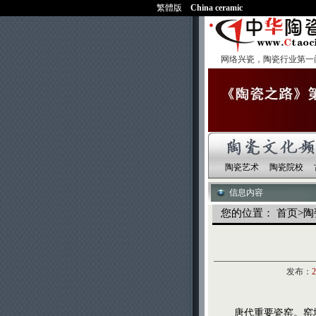
繁體版
China ceramic
网络兴瓷，陶瓷行业第一
陶瓷艺术
陶瓷院校
信息内容
您的位置：
首页
>
陶
发布：
2
唐代重要瓷窑。窑址