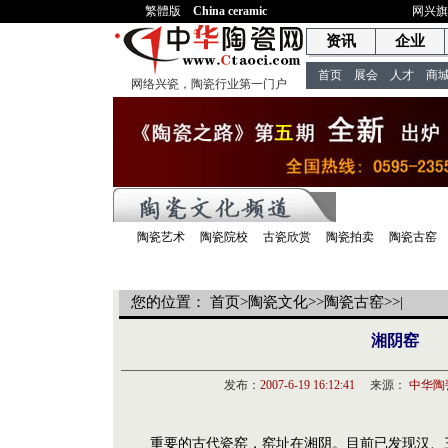
繁體版
China ceramic
网兴
资讯
企业
首页
展会
人才
商
网络兴瓷，陶瓷行业第一门户
频道首页
陶瓷
陶瓷艺术
陶瓷院校
古瓷欣赏
陶瓷拍卖
陶瓷古窑
信息内容
您的位置：
首页
>
陶瓷文化
>>
陶瓷古窑
>>|
湘阴窑
发布：
2007-6-19 16:12:41
来源：
中华陶
重要的古代瓷窑，窑址在湘阴。目前已发现汉、