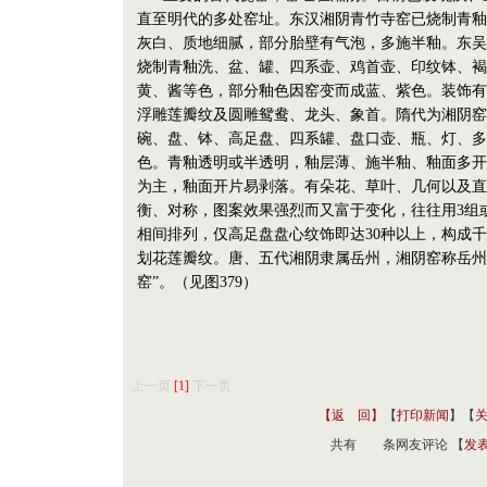
直至明代的多处窑址。东汉湘阴青竹寺窑已烧制青釉
灰白、质地细腻，部分胎壁有气泡，多施半釉。东吴
烧制青釉洗、盆、罐、四系壶、鸡首壶、印纹钵、褐
黄、酱等色，部分釉色因窑变而成蓝、紫色。装饰有
浮雕莲瓣纹及圆雕鸳鸯、龙头、象首。隋代为湘阴窑
碗、盘、钵、高足盘、四系罐、盘口壶、瓶、灯、多
色。青釉透明或半透明，釉层薄、施半釉、釉面多开
为主，釉面开片易剥落。有朵花、草叶、几何以及直
衡、对称，图案效果强烈而又富于变化，往往用3组
相间排列，仅高足盘盘心纹饰即达30种以上，构成
划花莲瓣纹。唐、五代湘阴隶属岳州，湘阴窑称岳州
窑”。（见图379）
上一页
[1]
下一页
【返 回】
【
打印新闻
】【
共有
条网友评论 【
发