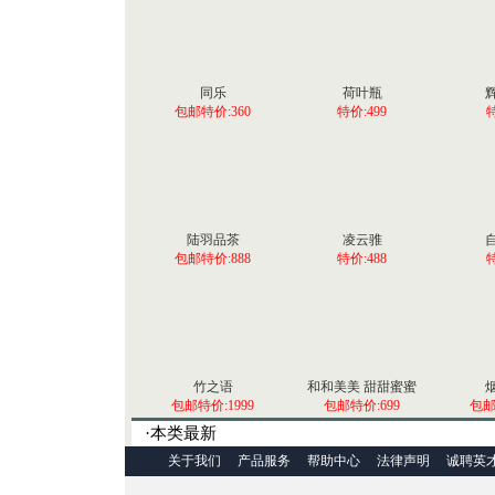
同乐
荷叶瓶
包邮特价:360
特价:499
特
陆羽品茶
凌云骓
包邮特价:888
特价:488
特
竹之语
和和美美 甜甜蜜蜜
包邮特价:1999
包邮特价:699
包邮
·本类最新
关于我们
产品服务
帮助中心
法律声明
诚聘英