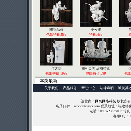
陆羽品茶
凌云骓
包邮特价:888
特价:488
特
竹之语
和和美美 甜甜蜜蜜
包邮特价:1999
包邮特价:699
包邮
·本类最新
关于我们
产品服务
帮助中心
法律声明
诚聘英
运营商：
网兴网络科技
版权所有 (C
电子邮件：service#ctaoci.com 联系地址：福
电话：0595-23555005 传真
客服QQ： 11