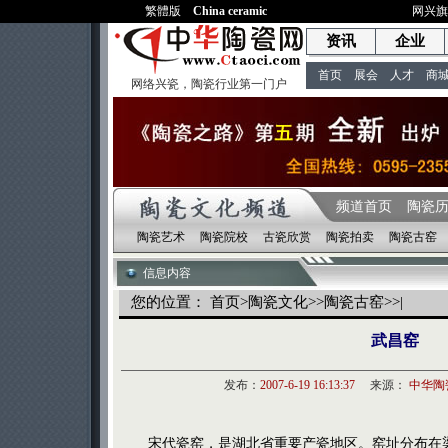
繁體版
China ceramic
网兴
资讯
企业
首页
展会
人才
商
网络兴瓷，陶瓷行业第一门户
频道首页
陶瓷
陶瓷艺术
陶瓷院校
古瓷欣赏
陶瓷拍卖
陶瓷古窑
信息内容
您的位置：
首页
>
陶瓷文化
>>
陶瓷古窑
>>|
武昌窑
发布：
2007-6-19 16:13:37
来源：
中华陶
宋代瓷窑，是湖北省重要产瓷地区。窑址分布在梁