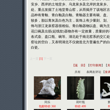
安乡、西岸的土地堂乡、乌龙泉乡及北岸的龙泉乡。
处。重点发掘了土地堂青山窑，从而揭开了该地区古
品种有青釉、青白釉及白釉。青釉器主要有碗、盘、
较多，胎以青灰及白色为主，装饰上有少量刻、划、
饰与浙江龙泉窑器很相似。青白釉器物以盘、碗为主
花口碗及出筋(起线纹)器物亦有一定效量，质量好
各式壶、盘口瓶、碗等。湖北处于南北窑系的交汇处
窑址的空白，又表明湖北不仅烧造北方普遍生产的白
白瓷。
上一页
[1]
下一页
【返 回】
【
打印新闻
】【
共有
条网友评论 【
发
同乐
荷叶瓶
包邮特价:360
特价:499
特