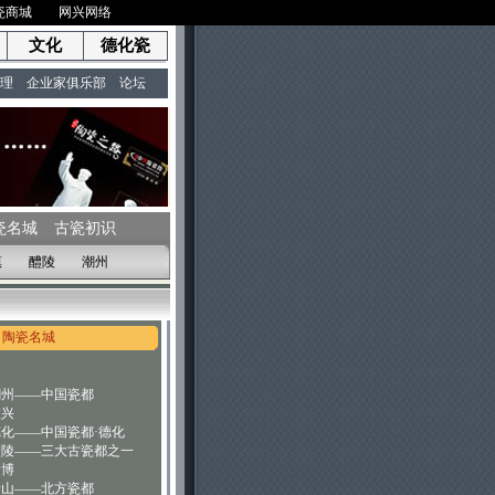
瓷商城
网兴网络
文化
德化瓷
理
企业家俱乐部
论坛
瓷名城
古瓷初识
镇
醴陵
潮州
陶瓷名城
潮州——中国瓷都
宜兴
德化——中国瓷都·德化
醴陵——三大古瓷都之一
淄博
唐山——北方瓷都