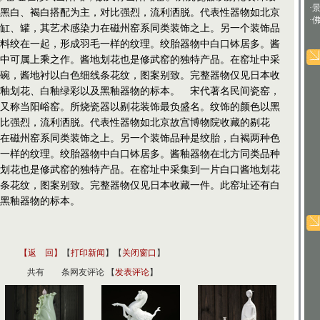
·
黑白、褐白搭配为主，对比强烈，流利洒脱。代表性器物如北京
·
缸、罐，其艺术感染力在磁州窑系同类装饰之上。另一个装饰品
料绞在一起，形成羽毛一样的纹理。绞胎器物中白口钵居多。酱
中可属上乘之作。酱地划花也是修武窑的独特产品。在窑址中采
碗，酱地衬以白色细线条花纹，图案别致。完整器物仅见日本收
釉划花、白釉绿彩以及黑釉器物的标本。 宋代著名民间瓷窑，
又称当阳峪窑。所烧瓷器以剔花装饰最负盛名。纹饰的颜色以黑
比强烈，流利洒脱。代表性器物如北京故宫博物院收藏的剔花
在磁州窑系同类装饰之上。另一个装饰品种是绞胎，白褐两种色
一样的纹理。绞胎器物中白口钵居多。酱釉器物在北方同类品种
划花也是修武窑的独特产品。在窑址中采集到一片白口酱地划花
条花纹，图案别致。完整器物仅见日本收藏一件。此窑址还有白
黑釉器物的标本。
【返 回】
【
打印新闻
】【
关闭窗口
】
共有
条网友评论 【
发表评论
】