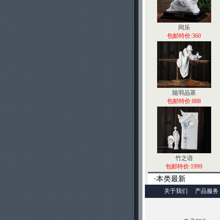
同乐
包邮特价:360
陆羽品茶
包邮特价:888
竹之语
包邮特价:1999
·本类最新
关于我们
产品服务