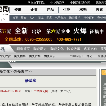
网兴旗下网站：
中华陶瓷网
中国瓷都德化网
德化陶
资讯
企业
产品
供应
求购
搜索
首页
展会
人才
商城
图库
电子杂志
陶瓷技术
行业百科
营销管
门户
频道首页
陶瓷历史
陶瓷文化
陶瓷收藏
名家名作
陶
古瓷欣赏
陶瓷拍卖
陶瓷古窑
陶瓷常识
产区特色：
德化
景德
瓷文化
>>
陶瓷古窑
>>|
修武窑
·
·
007-6-19 16:18:32
来源：
中华陶瓷网
[字体：
大
中
小
]
·
·
·
·
窑址在修武当阳峪，故又称当阳峪窑。所烧瓷器以剔花装饰最