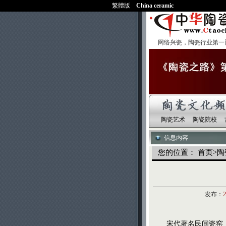
繁體版
China ceramic
网络兴瓷，陶瓷行业第一
陶瓷艺术
陶瓷院校
信息内容
您的位置：
首页
>
陶
发布：
2
宋代著名民间瓷窑，