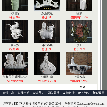
荷叶瓶
辉煌腾达
幽梦
特价:499
特价:488
包邮特价:1299
凌云骓
自在春风
欢天
特价:488
特价:599
特价:999
和和美美 甜甜蜜蜜
烟雨江南
上善若水
包邮特价:699
包邮特价:2999
包邮特价:2660
更多...
帮助中心
法律声明
诚聘英才
网站导航
友情链接
RSS定阅
新闻调用
运营商：
网兴网络科技
版权所有 (C) 2007-2008 中华陶瓷网 Ctaoci.com Cceram.com