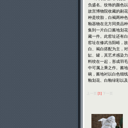
负盛名。纹饰的颜色以
故宫博物院收藏的剔花
种是绞胎，白褐两种色
釉器物在北方同类品种
集到一片白口酱地划花
藏一件。此窑址还有白
窑址在修武当阳峪，故
白、褐白搭配为主，对
缸、罐，其艺术感染力
料绞在一起，形成羽毛
中可属上乘之作。酱地
碗，酱地衬以白色细线
釉划花、白釉绿彩以及
上一页
[1]
下一页