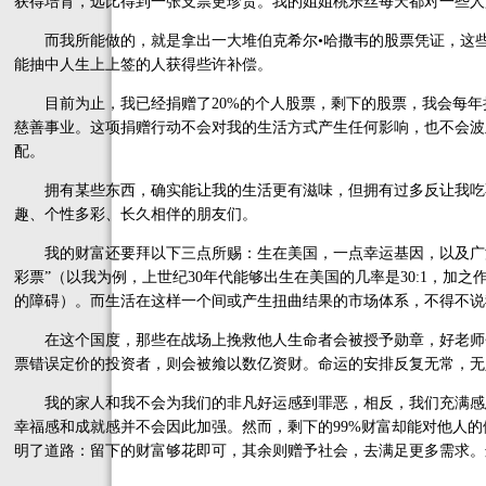
获得培育，远比得到一张支票更珍贵。我的姐姐桃乐丝每天都对一些人
而我所能做的，就是拿出一大堆伯克希尔•哈撒韦的股票凭证，这些
能抽中人生上上签的人获得些许补偿。
目前为止，我已经捐赠了20%的个人股票，剩下的股票，我会每年
慈善事业。这项捐赠行动不会对我的生活方式产生任何影响，也不会波
配。
拥有某些东西，确实能让我的生活更有滋味，但拥有过多反让我吃
趣、个性多彩、长久相伴的朋友们。
我的财富还要拜以下三点所赐：生在美国，一点幸运基因，以及广泛
彩票”（以我为例，上世纪30年代能够出生在美国的几率是30:1，加
的障碍）。而生活在这样一个间或产生扭曲结果的市场体系，不得不说
在这个国度，那些在战场上挽救他人生命者会被授予勋章，好老师
票错误定价的投资者，则会被飨以数亿资财。命运的安排反复无常，无
我的家人和我不会为我们的非凡好运感到罪恶，相反，我们充满感恩
幸福感和成就感并不会因此加强。然而，剩下的99%财富却能对他人
明了道路：留下的财富够花即可，其余则赠予社会，去满足更多需求。