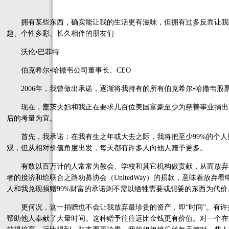
拥有某些东西，确实能让我的生活更有滋味，但拥有过多反而让我
趣、个性多彩、长久相伴的朋友们
沃伦•巴菲特
伯克希尔•哈撒韦公司董事长、CEO
2006年，我曾做出承诺，逐渐将我持有的所有伯克希尔•哈撒韦股
现在，盖茨夫妇和我正在要求几百位美国富豪至少为慈善事业捐出5
后的考量为宜。
首先，我承诺：在我有生之年或大去之际，我将把至少99%的个人
观，但从相对价值角度出发，每天都有许多人向他人赠予更多。
有数以百万计的人常常为教会、学校和其它机构做贡献，从而放弃
者的接济和给联合之路劝募协会（UnitedWay）的捐款，意味着放
人和我兑现捐赠99%财富的承诺则不需以牺牲需要或想要的东西为代价
更何况，这一捐赠也不会让我放弃最珍贵的资产，即“时间”。有许
帮助他人奉献了大量时间。这种赠予往往远比金钱更有价值。对一个在