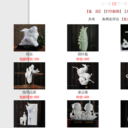
上一页
[1]
下一页
【返 回】
【
打印新闻
】【
共有
条网友评论 【
发
同乐
荷叶瓶
包邮特价:360
特价:499
陆羽品茶
凌云骓
包邮特价:888
特价:488