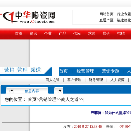
网站首页
行业专题
直通产区
福建德化
首页
资讯
企业
产品
供应
求购
展会
招聘
首页
经营管理
营销专题
|
|
|
商人之道
|
客户管理
|
财务管理
|
人力资源
信息内容
您的位置：
首页
>
营销管理
>>
商人之道
>>|
巴菲特：我为什么捐掉99
发布：
2010-9-27 15:38:46
来源：
《中国