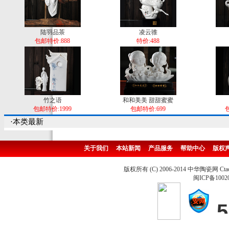
陆羽品茶
凌云骓
包邮特价:888
特价:488
竹之语
和和美美 甜甜蜜蜜
包邮特价:1999
包邮特价:699
包
·本类最新
关于我们
本站新闻
产品服务
帮助中心
版权
版权所有 (C) 2006-2014 中华陶瓷网 Ctao
闽ICP备1002