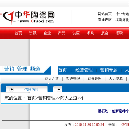
网站首页
行业专题
直通产区
福建德化
首页
资讯
企业
产品
供应
求购
展会
招聘
首页
经营管理
营销专题
|
|
|
商人之道
|
客户管理
|
财务管理
|
人力资源
信息内容
您的位置：
首页
>
营销管理
>>
商人之道
>>|
潘石屹：创新是种个
发布：
2010-11-30 15:05:24
来源：
《经