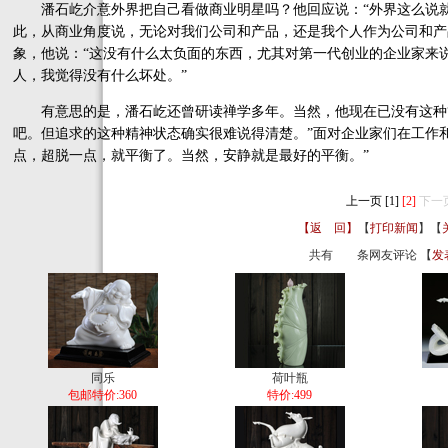
潘石屹介意外界把自己看做商业明星吗？他回应说：“外界这么说就
此，从商业角度说，无论对我们公司和产品，还是我个人作为公司和产
象，他说：“这没有什么太负面的东西，尤其对第一代创业的企业家来
人，我觉得没有什么坏处。”
有意思的是，潘石屹还曾研读禅学多年。当然，他现在已没有这种“
吧。但追求的这种精神状态确实很难说得清楚。”面对企业家们在工作
点，超脱一点，就平衡了。当然，安静就是最好的平衡。”
上一页
[1]
[2]
下一
【返 回】
【
打印新闻
】【
共有
条网友评论 【
发
同乐
荷叶瓶
包邮特价:360
特价:499