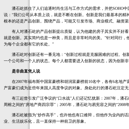
潘石屹抓住了人们追逐时尚生活与工作方式的需求，并把SOHO中
说：“我们公司从本质上说，就是不断在创新。创新是我们最基本的精
根本的还是产品创新。围绕产品，可能又引发市场、商业模式、融资渠
有人对潘石屹的产品创新提出质疑，认为他建的房子其实并不好看。
就是创新。其实简约也是一种美，而且是非常时尚的美。”针对同行，
为每个企业都有它的长处。”
潘石屹对创新还有一番见地：“创新过程就是克服困难的过程。创新
一个公司和一个人的状态。每个人都需要进入创新的状态，因为创新非
是非曲直凭人说
在2007年福布斯中国富豪榜和胡润富豪榜前10名中，各有6名地产
产富豪们成为近些年来国人高度争议的对象。身处此行的潘石屹注定无
有三起曾引发广泛争议的“口水战”人们还记忆犹新：2007年，潘石屹
周榕之间的“房地产商四宗罪”；2005年，潘石屹与易宪容之间的“200
潘石屹被指为“炒作高手”，也许他也有口难辩，但他作为业内的话
业、生活娱乐化，且一直保持一种前卫的形象。