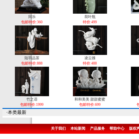
同乐
荷叶瓶
包邮特价:360
特价:499
陆羽品茶
凌云骓
包邮特价:888
特价:488
竹之语
和和美美 甜甜蜜蜜
包邮特价:1999
包邮特价:699
包
·本类最新
关于我们
本站新闻
产品服务
帮助中心
版权