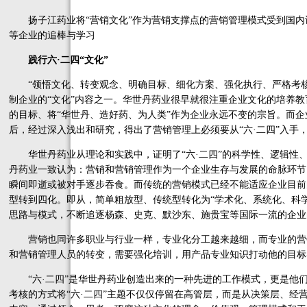
扬子江药业将“营销文化”作为营销支撑点的营销管理模式受到国内
等企业的追棒与学习
践行六·二四“文化”
“领悟文化、转变观念、明确目标、细化方案、强化执行、严格考核
制企业的“文化”内容之一。华世丹药业很早就很注重企业文化的培养教
的目标、将“华世丹、造好药、为人类”作为企业永远不变的宗旨。而
后，经过深入浅出和研究，得出了营销管理上必须要从“六·二四”入手
华世丹药业从理论和实践中，证明了“六·二四”的科学性、逻辑性
丹药业一致认为：营销和营销管理作为一个企业生存与发展的命脉环节
瞬间即逝或被对手逐步吞食。而传统的营销模式已经不能适应企业目前的
型转到四化。即从，简单粗放型、传统型转化为“学术化、系统化、科
思路与模式，不断追逐杨森、史克、默沙东、施贵宝等国际一流的企业
营销也同许多职业与行业一样，专业化分工越来越细，而专业的营销
和营销管理人员的转变，需要强化培训，用产品专业知识打动他的目标
“六·二四”是华世丹药业创造出来的一种先进的工作模式，更是他们
考核的方式将“六·二四”主题不仅仅停留在高管层，而是从决策层、经营