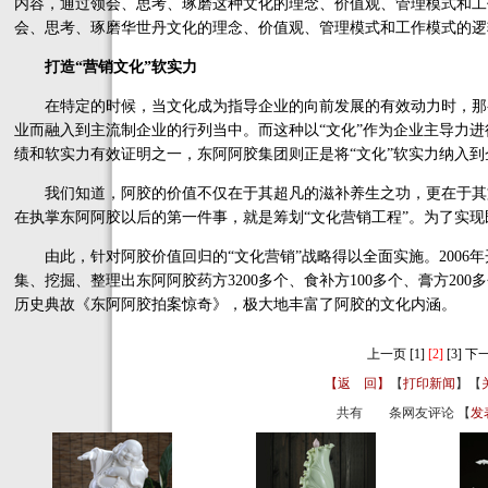
内容，通过领会、思考、琢磨这种文化的理念、价值观、管理模式和工
会、思考、琢磨华世丹文化的理念、价值观、管理模式和工作模式的逻
打造“营销文化”软实力
在特定的时候，当文化成为指导企业的向前发展的有效动力时，那
业而融入到主流制企业的行列当中。而这种以“文化”作为企业主导力
绩和软实力有效证明之一，东阿阿胶集团则正是将“文化”软实力纳入到
我们知道，阿胶的价值不仅在于其超凡的滋补养生之功，更在于其文
在执掌东阿阿胶以后的第一件事，就是筹划“文化营销工程”。为了实
由此，针对阿胶价值回归的“文化营销”战略得以全面实施。2006
集、挖掘、整理出东阿阿胶药方3200多个、食补方100多个、膏方200
历史典故《东阿阿胶拍案惊奇》，极大地丰富了阿胶的文化内涵。
上一页
[1]
[2]
[3]
下
【返 回】
【
打印新闻
】【
共有
条网友评论 【
发