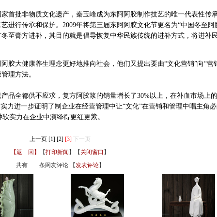
国家首批非物质文化遗产，秦玉峰成为东阿阿胶制作技艺的唯一代表性传
艺进行传承和保护。2009年将第三届东阿阿胶文化节更名为“中国冬至阿
广冬至膏方进补，其目的就是倡导恢复中华民族传统的进补方式，将进补
胶大健康养生理念更好地推向社会，他们又提出要由“文化营销”向“营销
康管理方法。
品全都供不应求，复方阿胶浆的销量增长了30%以上，在补血市场上
”实力进一步证明了制企业在经营管理中让“文化”在营销和管理中唱主角必
这种软实力在企业中演绎得更红更紫。
上一页
[1]
[2]
[3]
下一页
【返 回】
【
打印新闻
】【
关闭窗口
】
共有
条网友评论 【
发表评论
】