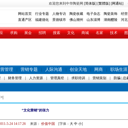
欢迎您来到中华陶瓷网
[简体版]
[繁體版]
[网通站]
网站首页
行业专题
人物专访
陶瓷收藏
电子杂志
陶瓷装饰
经营
直通产区
福建德化
景德镇市
佛山潮州
山东淄博
湖南醴陵
河北
应
求购
展会
招聘
搜索
文化
商城
名家
技术
图
经营管理
营销专题
人际沟通
创业天地
网商
职场生涯
|
|
|
|
|
理
|
财务管理
|
人力资源
|
管理真经
|
求职培训
|
营销策划
|
防骗
|
总
>|
“文化营销”的张力
011-5-24 14:17:26
来源：
价值中国
[字体：
大
中
小
]