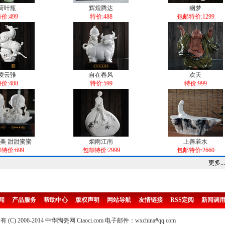
荷叶瓶
辉煌腾达
幽梦
价:499
特价:488
包邮特价:1299
凌云骓
自在春风
欢天
价:488
特价:599
特价:999
美 甜甜蜜蜜
烟雨江南
上善若水
特价:699
包邮特价:2999
包邮特价:2660
更多...
闻
产品服务
帮助中心
版权声明
网站导航
友情链接
RSS定阅
新闻调
(C) 2006-2014 中华陶瓷网 Ctaoci.com 电子邮件：wxchina#qq.com