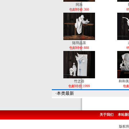
同乐
包邮特价:360
特
陆羽品茶
包邮特价:888
特
竹之语
和和美
包邮特价:1999
包邮
·本类最新
关于我们
本站新
版权所有 