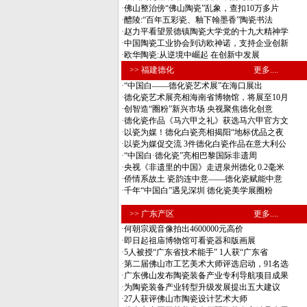
·
佛山整治傍“佛山陶瓷”乱象，查扣10万多片
·
醴陵:“百年五彩瓷、釉下翰墨香”陶瓷书法
·
赵力平看望景德镇陶瓷大学党的十九大精神学
·
中国陶瓷工业协会到访欧神诺，支持企业创新
·
欧华陶瓷:从逆境中崛起 在创新中发展
>> 福建德化
更多....
·
“中国白——德化瓷艺术展”在海口展出
·
德化瓷艺术展亮相海南省博物馆，将展至10月
·
创智造“圈粉”新兴市场 央视聚焦德化创意
·
德化瓷作品《马六甲之礼》获选马六甲官方文
·
以瓷为媒！德化白瓷亮相揭阳“地标优品之夜
·
以瓷为媒促交流 3件德化白瓷作品在意大利公
·
“中国白·德化瓷”亮相巴黎国际非遗周
·
央视《非遗里的中国》走进泉州德化 0.2毫米
·
侨情系故土 瓷韵连中意——德化瓷赋能中意
·
千年“中国白”遇见深圳 德化瓷美学展圈粉
>> 广东产区
更多....
·
何朝宗观音像拍出4600000元高价
·
即日起祖庙博物馆可看瓷器和版画展
·
5人被授“广东省技术能手” 1人获“广东省
·
第二届佛山市工艺美术大师评选启动，91名选
·
广东佛山发布陶瓷装备产业专利导航项目成果
·
为陶瓷装备产业转型升级发展提出五大建议
·
27人获评佛山市陶瓷设计艺术大师