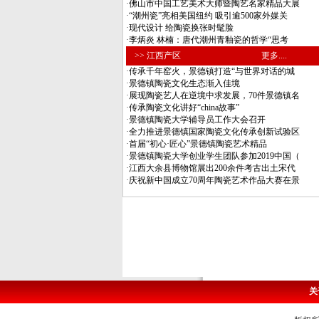
·
佛山市中国工艺美术大师暨陶艺名家精品大展
·
“潮州瓷”亮相美国纽约 吸引逾500家外媒关
·
现代设计 给陶瓷换张时髦脸
·
李炳炎 林楠：唐代潮州青釉瓷的哲学“思考
>> 江西产区
更多....
·
传承千年窑火，景德镇打造“与世界对话的城
·
景德镇陶瓷文化生态渐入佳境
·
展现陶瓷艺人在逆境中求发展，70件景德镇名
·
传承陶瓷文化讲好“china故事”
·
景德镇陶瓷大学辅导员工作大会召开
·
全力推进景德镇国家陶瓷文化传承创新试验区
·
首届“初心·匠心”景德镇陶瓷艺术精品
·
景德镇陶瓷大学创业学生团队参加2019中国（
·
江西大余县博物馆展出200余件考古出土宋代
·
庆祝新中国成立70周年陶瓷艺术作品大赛在景
关