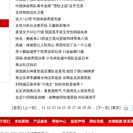
·
中国体操男队勇夺金牌 “雪耻之战”近乎完美
·
女排悄然迈向卫冕
·
实力+心理 中国体操男团无敌
·
女双10米台决赛开始 王鑫陈若琳冲
·
柔道女子63公斤级 我国选手徐玉华负韩国名将
·
快讯：鲍春来2-1胜波兰黑马晋级羽球男单八强
·
高健：体操曾让人民伤心 男团夺冠了去一个心愿
·
李小鹏超越李宁世界冠军纪录 15金纵横11载
·
现场-体操男团决赛 小马神发威中国队反超日本
·
奥运礼仪知识
·
英国跳台神童垫底后遭队友臭骂:他毁了我们铜牌梦
·
奥运女单李娜爆冷淘汰库兹娃 女网金花高奏凯歌
·
刘翔减压基本靠“斗地主” 轻松坦然是做秀？
·
女足评国奥出局：看着真憋气 不愿用丢人形容男足
·
女足VS阿根廷前瞻：雄鹰难挡玫瑰晋级 90后展身手
[首页]
[上一页]
...
11
12
13
14
15
16
17
18
19
20
...
[下一页]
[尾页]
于我们
本站新闻
产品服务
帮助中心
版权声明
网站导航
友情链接
联系