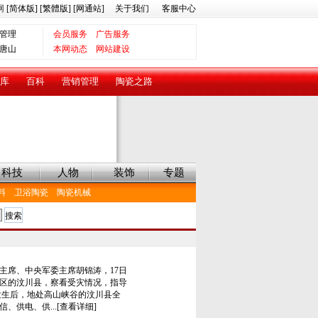
网
[简体版]
[繁體版]
[网通站]
关于我们
客服中心
管理
会员服务
广告服务
唐山
本网动态
网站建设
库
百科
营销管理
陶瓷之路
科技
人物
装饰
专题
料
卫浴陶瓷
陶瓷机械
席、中央军委主席胡锦涛，17日
区的汶川县，察看受灾情况，指导
生后，地处高山峡谷的汶川县全
、供电、供...[查看详细]