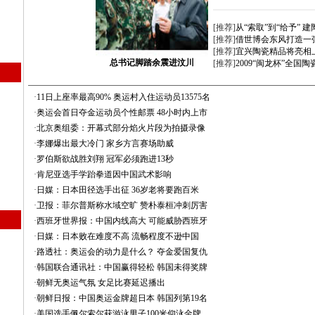
[推荐]
从“索取”到“给予” 
[推荐]
借世博会东风打造一
[推荐]
宜兴陶瓷精品将亮相
总书记脚踏余震进汶川
[推荐]
2009“闽龙杯”全国
·
11日上座率最高90% 奥运村入住运动员13575名
·
奥运会首日夺金运动员个性邮票 48小时内上市
·
北京奥组委：开幕式部分焰火片段为拍摄录像
·
李娜爆出最大冷门 家乡方言赛场助威
·
罗伯斯欲战胜刘翔 冠军必须跑进13秒
·
肯尼亚选手学跆拳道因中国武术影响
·
日媒：日本田径选手出征 36岁老将要跑百米
·
卫报：菲尔普斯称水域空旷 赞朴泰桓冲刺厉害
·
西班牙世界报：中国内线高大 可能威胁西班牙
·
日媒：日本败在难度不高 流畅程度不逊中国
·
路透社：奥运会的动力是什么？ 夺金爱国复仇
·
韩国联合通讯社：中国赢得轻松 韩国未得奖牌
·
朝鲜无奥运气氛 女足比赛延迟播出
·
朝鲜日报：中国奥运金牌超日本 韩国列第19名
·
美国选手佩尔索尔获游泳男子100米仰泳金牌