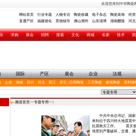
欢迎您来到中华陶瓷
网站首页
行业专题
人物专访
陶瓷收藏
电子杂志
陶瓷装饰
经营
直通产区
福建德化
景德镇市
佛山潮州
山东淄博
湖南醴陵
河北
应
求购
展会
招聘
搜索
文化
商城
名家
技术
图
内
国际
产区
展会
企业
法规
西
山东
湖南
四川
河北
晋江
其它
|
日用陶瓷
工艺陶瓷
建筑陶瓷
原料辅
频道首页
>>
专题专用
>>|
中共中央总书记、国家主
来到位于四川特大地震震中
抗震救灾工作。 震灾发
境受到严重破坏，交通、通信