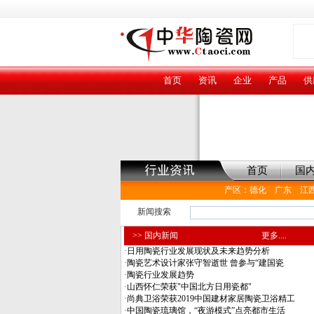
首页
资讯
企业
产品
供
首页
国
产区
：
德化
广东
江
新闻搜索
>> 国内新闻
更多....
·
日用陶瓷行业发展现状及未来趋势分析
·
陶瓷艺术设计家张守智逝世 曾参与“建国瓷
·
陶瓷行业发展趋势
·
山西怀仁荣获"中国北方日用瓷都"
·
尚典卫浴荣获2019中国建材家居陶瓷卫浴精工
·
中国陶瓷琉璃馆，“夜游模式”点亮都市生活