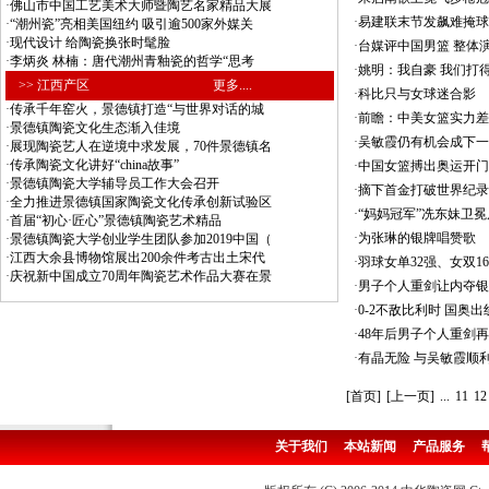
·
佛山市中国工艺美术大师暨陶艺名家精品大展
·
易建联末节发飙难掩球
·
“潮州瓷”亮相美国纽约 吸引逾500家外媒关
·
现代设计 给陶瓷换张时髦脸
·
台媒评中国男篮 整体
·
李炳炎 林楠：唐代潮州青釉瓷的哲学“思考
·
姚明：我自豪 我们打
>> 江西产区
更多....
·
科比只与女球迷合影
·
传承千年窑火，景德镇打造“与世界对话的城
·
前瞻：中美女篮实力差
·
景德镇陶瓷文化生态渐入佳境
·
吴敏霞仍有机会成下一
·
展现陶瓷艺人在逆境中求发展，70件景德镇名
·
传承陶瓷文化讲好“china故事”
·
中国女篮搏出奥运开门红
·
景德镇陶瓷大学辅导员工作大会召开
·
摘下首金打破世界纪录
·
全力推进景德镇国家陶瓷文化传承创新试验区
·
“妈妈冠军”冼东妹卫
·
首届“初心·匠心”景德镇陶瓷艺术精品
·
为张琳的银牌唱赞歌
·
景德镇陶瓷大学创业学生团队参加2019中国（
·
江西大余县博物馆展出200余件考古出土宋代
·
羽球女单32强、女双1
·
庆祝新中国成立70周年陶瓷艺术作品大赛在景
·
男子个人重剑让内夺银
·
0-2不敌比利时 国奥
·
48年后男子个人重剑
·
有晶无险 与吴敏霞顺
[首页]
[上一页]
...
11
12
关于我们
本站新闻
产品服务