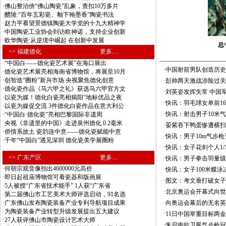
·
佛山整治傍“佛山陶瓷”乱象，查扣10万多片
·
醴陵:“百年五彩瓷、釉下翰墨香”陶瓷书法
·
赵力平看望景德镇陶瓷大学党的十九大精神学
·
中国陶瓷工业协会到访欧神诺，支持企业创新
·
欧华陶瓷:从逆境中崛起 在创新中发展
总
>> 福建德化
更多....
·
“中国白——德化瓷艺术展”在海口展出
·
中国射箭男队创造历史
·
德化瓷艺术展亮相海南省博物馆，将展至10月
·
创智造“圈粉”新兴市场 央视聚焦德化创意
·
彭帅两天激战涉险过关
·
德化瓷作品《马六甲之礼》获选马六甲官方文
·
刘英姿发挥失常 中国
·
以瓷为媒！德化白瓷亮相揭阳“地标优品之夜
·
快讯：羽毛球女单前16
·
以瓷为媒促交流 3件德化白瓷作品在意大利公
·
快讯：射击男子10米
·
“中国白·德化瓷”亮相巴黎国际非遗周
·
央视《非遗里的中国》走进泉州德化 0.2毫米
·
晏紫吞下鸭蛋惨遭横扫
·
侨情系故土 瓷韵连中意——德化瓷赋能中意
·
快讯：男子10m气步枪
·
千年“中国白”遇见深圳 德化瓷美学展圈粉
·
快讯：女子花剑个人1/1
>> 广东产区
更多....
·
快讯：男子拳击羽量级
·
何朝宗观音像拍出4600000元高价
·
快讯：女子100米蝶泳
·
即日起祖庙博物馆可看瓷器和版画展
·
图文：考文垂打破女子
·
5人被授“广东省技术能手” 1人获“广东省
·
北京奥运会开幕式向世
·
第二届佛山市工艺美术大师评选启动，91名选
·
广东佛山发布陶瓷装备产业专利导航项目成果
·
向奥运会幕后的无名英
·
为陶瓷装备产业转型升级发展提出五大建议
·
11日中国举重目标两
·
27人获评佛山市陶瓷设计艺术大师
·
朱启南欲卫冕气步枪冠