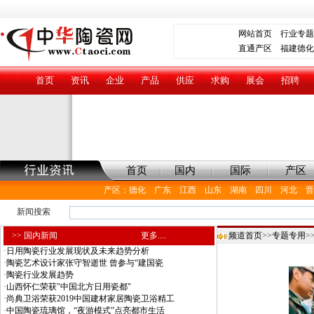
网站首页
行业专题
直通产区
福建德化
首页
资讯
企业
产品
供应
求购
展会
招聘
首页
国内
国际
产区
产区
：
德化
广东
江西
山东
湖南
四川
河北
晋
新闻搜索
>> 国内新闻
更多....
频道首页
>>
专题专用
>>
·
日用陶瓷行业发展现状及未来趋势分析
·
陶瓷艺术设计家张守智逝世 曾参与“建国瓷
·
陶瓷行业发展趋势
·
山西怀仁荣获"中国北方日用瓷都"
·
尚典卫浴荣获2019中国建材家居陶瓷卫浴精工
·
中国陶瓷琉璃馆，“夜游模式”点亮都市生活