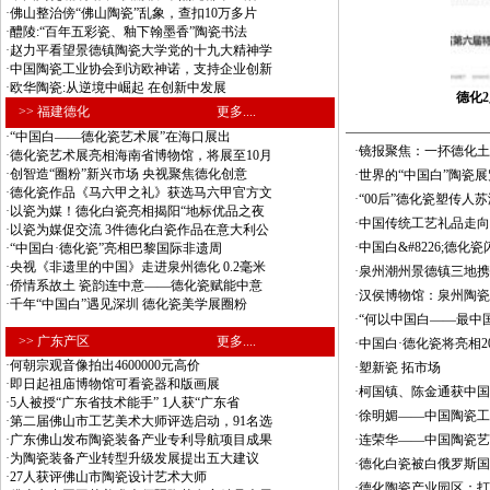
·
佛山整治傍“佛山陶瓷”乱象，查扣10万多片
·
醴陵:“百年五彩瓷、釉下翰墨香”陶瓷书法
·
赵力平看望景德镇陶瓷大学党的十九大精神学
·
中国陶瓷工业协会到访欧神诺，支持企业创新
·
欧华陶瓷:从逆境中崛起 在创新中发展
德化
>> 福建德化
更多....
·
“中国白——德化瓷艺术展”在海口展出
·
镜报聚焦：一抔德化土，
·
德化瓷艺术展亮相海南省博物馆，将展至10月
·
创智造“圈粉”新兴市场 央视聚焦德化创意
·
世界的“中国白”陶瓷
·
德化瓷作品《马六甲之礼》获选马六甲官方文
·
“00后”德化瓷塑传
·
以瓷为媒！德化白瓷亮相揭阳“地标优品之夜
·
中国传统工艺礼品走向
·
以瓷为媒促交流 3件德化白瓷作品在意大利公
·
中国白&#8226;德化
·
“中国白·德化瓷”亮相巴黎国际非遗周
·
央视《非遗里的中国》走进泉州德化 0.2毫米
·
泉州潮州景德镇三地携
·
侨情系故土 瓷韵连中意——德化瓷赋能中意
·
汉侯博物馆：泉州陶瓷
·
千年“中国白”遇见深圳 德化瓷美学展圈粉
·
“何以中国白——最中
>> 广东产区
更多....
·
中国白·德化瓷将亮相2
·
何朝宗观音像拍出4600000元高价
·
塑新瓷 拓市场
·
即日起祖庙博物馆可看瓷器和版画展
·
柯国镇、陈金通获中国
·
5人被授“广东省技术能手” 1人获“广东省
·
徐明媚——中国陶瓷工
·
第二届佛山市工艺美术大师评选启动，91名选
·
广东佛山发布陶瓷装备产业专利导航项目成果
·
连荣华——中国陶瓷艺
·
为陶瓷装备产业转型升级发展提出五大建议
·
德化白瓷被白俄罗斯国
·
27人获评佛山市陶瓷设计艺术大师
·
德化陶瓷产业园区：打