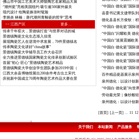
·
佛山市中国工艺美术大师暨陶艺名家精品大展
·
“中国白·德化瓷”国际
·
“潮州瓷”亮相美国纽约 吸引逾500家外媒关
·
现代设计 给陶瓷换张时髦脸
·
县委书记黄文捷带队到
·
李炳炎 林楠：唐代潮州青釉瓷的哲学“思考
·
德化县县长方俊钦：积
>> 江西产区
更多....
·
“中国白·德化瓷”国
·
传承千年窑火，景德镇打造“与世界对话的城
·
“中国白”闪耀欧美 德
·
景德镇陶瓷文化生态渐入佳境
·
“中国白”巡展震撼欧美
·
展现陶瓷艺人在逆境中求发展，70件景德镇名
·
传承陶瓷文化讲好“china故事”
·
“中国白·德化瓷”国
·
景德镇陶瓷大学辅导员工作大会召开
·
“中国白·德化瓷”国际
·
全力推进景德镇国家陶瓷文化传承创新试验区
·
“中国白·德化瓷”国
·
首届“初心·匠心”景德镇陶瓷艺术精品
·
“中国白·德化瓷”国
·
景德镇陶瓷大学创业学生团队参加2019中国（
·
江西大余县博物馆展出200余件考古出土宋代
·
百件精品瓷器展示泉州
·
庆祝新中国成立70周年陶瓷艺术作品大赛在景
·
泉州德化：以设计创新
·
“中国白·德化瓷”向世
·
劳动最光荣｜像纱般轻
·
泉州德化：以设计创新
[首页]
[上一页]
...
11
12
关于我们
本站新闻
产品服务