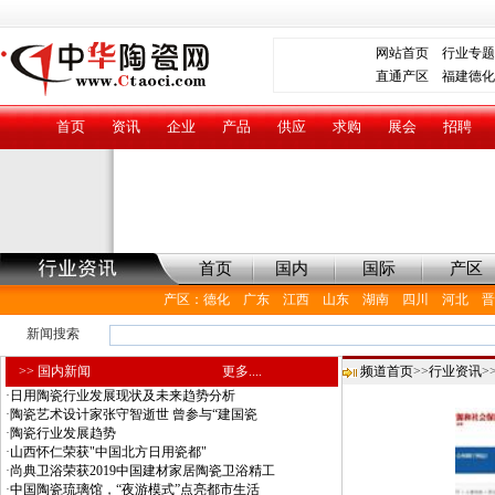
网站首页
行业专题
直通产区
福建德化
首页
资讯
企业
产品
供应
求购
展会
招聘
首页
国内
国际
产区
产区
：
德化
广东
江西
山东
湖南
四川
河北
晋
新闻搜索
>> 国内新闻
更多....
频道首页
>>
行业资讯
>
·
日用陶瓷行业发展现状及未来趋势分析
·
陶瓷艺术设计家张守智逝世 曾参与“建国瓷
·
陶瓷行业发展趋势
·
山西怀仁荣获"中国北方日用瓷都"
·
尚典卫浴荣获2019中国建材家居陶瓷卫浴精工
·
中国陶瓷琉璃馆，“夜游模式”点亮都市生活