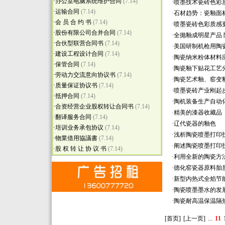
·
办公室电脑系统维护合同
(7.14)
·
喷墨技术瓷砖色彩
·
运输合同
(7.14)
·
石材趋势：瓷釉面
·
会 员 合 约 书
(7.14)
·
喷墨瓷砖色彩质感
·
股份有限公司合并合同
(7.14)
·
全抛釉成明星产品
·
合伙型联营合同书
(7.14)
·
美国研制机枪用陶
·
建设工程设计合同
(7.14)
·
陶瓷纳米粉体材料
·
保管合同
(7.14)
·
陶瓷釉下贴花工艺
·
劳动力交流意向协议书
(7.14)
·
陶瓷艺术釉、窑变
·
质量保证协议书
(7.14)
·
喷墨瓷砖产业刚起步
·
抵押合同
(7.14)
·
陶机装备生产自动
·
合资经营企业股权转让合同书
(7.14)
·
精美的漆器收藏品
·
翻译服务合同
(7.14)
·
辽代瓷器的釉色
·
培训业务承包协议
(7.14)
·
浅析陶瓷喷墨打印
·
物業借用協議書
(7.14)
·
阐述陶瓷喷墨打印
·
股 权 转 让 协 议 书
(7.14)
·
利用全新的陶瓷方法
·
德化窑瓷器原料胎
·
新型内热式全焰节
·
陶瓷喷墨墨水的发
·
陶瓷耐高温保温隔
[首页]
[上一页]
...
11