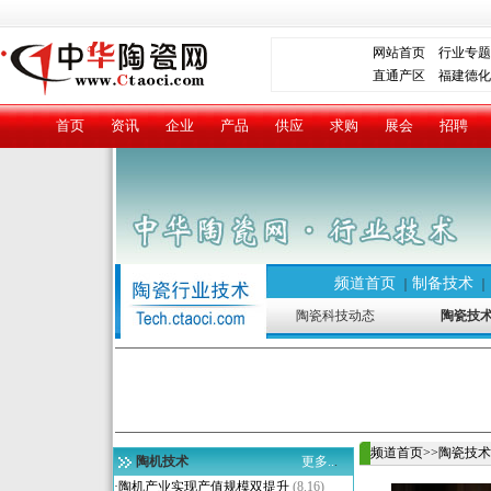
网站首页
行业专题
直通产区
福建德化
首页
资讯
企业
产品
供应
求购
展会
招聘
频道首页
制备技术
｜
陶瓷科技动态
陶瓷技
频道首页
>>
陶瓷技术
陶机技术
更多..
.
·
陶机产业实现产值规模双提升
(8.16)