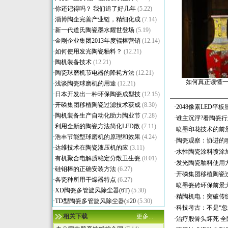
·
你还记得吗？ 我们追了好几年
(5.22)
·
淄博陶企完善产业链，精细化成
(7.14)
·
新一代道氏陶瓷墨水耀世登场
(5.19)
·
金刚企业集团2013年度辊棒营销
(12.14)
·
如何使用发光陶瓷釉料？
(12.21)
·
陶机装备技术
(12.21)
·
陶瓷球磨机节电器的降耗方法
(12.21)
如何真正读懂
·
浅谈陶瓷球磨机的用途
(12.21)
·
日本开发出一种环保陶瓷成型技
(12.15)
·
开磷集团移植陶瓷过滤技术获成
(8.30)
·
2048像素LED平
·
陶机装备生产自动化助力陶业节
(7.28)
·
谁主沉浮?看陶瓷
·
利用全新的陶瓷方法简化LED散
(7.11)
·
喷墨印花技术的前
·
浩丰节能型球磨机的原理和效果
(4.24)
·
陶瓷观察：协进的
·
达维技术在陶瓷液压机的应
(3.11)
·
水性陶瓷涂料喷涂
·
有机聚合电解质稳定分散卫生瓷
(8.01)
·
发光陶瓷釉料使用
·
硅钼棒的正确安装方法
(6.27)
·
开磷集团移植陶瓷
·
各瓷种所用干燥器特点
(6.27)
·
喷墨瓷砖环保前景
·
XD陶瓷多管旋风除尘器(6T)
(5.30)
·
精陶机电：突破传
·
TD型陶瓷多管旋风除尘器(≤20
(5.30)
·
科技考古：不是“忽
相关下载
更多...
·
治疗股骨头坏死 