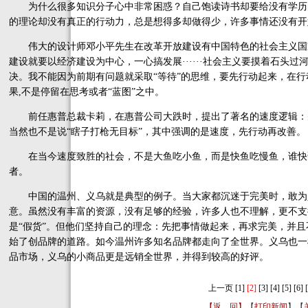
为什么很多知识分子心中非常困惑？自己饱读诗书却要给没有学历的
的理论却没有真正的行动力，总是想得多却做得少，许多事情还没有开
伟大的设计师邓小平先生在改革开放建设有中国特色的社会主义国
建设就要以经济建设为中心，一心搞发展······社会主义要摸着石头过河
决。我不能因为前期有问题就采取“等待”的思维，要先行动起来，在
果,不是停留在思考或者“蓝图”之中。
前任惠普总裁卡莉，在惠普公司大跌时，提出了著名的速度逻辑：
当然也不是说“瞎子打枪无目标”，其中强调的是速度，先行动再改善。
在当今速度致胜的社会，不是大鱼吃小鱼，而是快鱼吃慢鱼，谁快
者。
中国的温州、义乌就是典型的例子。当大家都沉迷于完美时，敢为
意。虽然没有丰富的资源，没有足够的经验，许多人也不理解，更不支
是“假货”。但他们坚持自己的理念：先把事情做起来，再求完美，并
始了创品牌的道路。如今温州许多知名品牌都走向了全世界。义乌也一
品市场，义乌的小商品更是远销全世界，并得到较高的好评。
上一页
[1]
[2]
[3]
[4]
[5]
[6]
【返 回】
【
打印新闻
】【