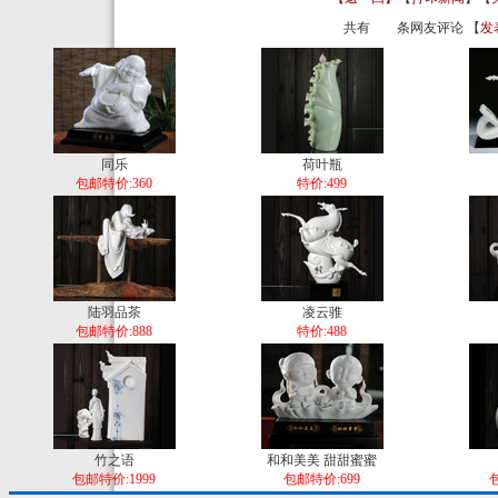
共有
条网友评论 【
发
同乐
荷叶瓶
包邮特价:360
特价:499
陆羽品茶
凌云骓
包邮特价:888
特价:488
竹之语
和和美美 甜甜蜜蜜
包邮特价:1999
包邮特价:699
包