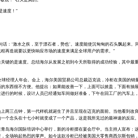
速度！”
话：‘激水之疾，至于漂石者，势也’。速度能使沉甸甸的石头飘起来。
程再造就要以更快响应市场的速度来满足全球用户的需求。”
键的是速度。总结海尔从发展之初到今天所取得的成功经验，其中最
球经理人年会。会上，海尔美国贸易公司总裁迈克说，冷柜在美国的销
面的东西很不方便。他提出：如果能改善一下，上面可以掀盖，下面有抽
在进行的时候，设计人员已经通知车间做好准备，下午在回工厂的汽车上
两三点钟，第一代样机就诞生了并且呈现在迈克的面前。当他看到改
的一个念头在十七小时就变成了一个产品，这是我所见过的最神速的反应
岛海尔国际培训中心举行，新的冷柜摆在宴会厅中。当主持人宣布：
时，全场响起热烈的掌声。如今这款冷柜已经被美国大零售商西尔斯包销