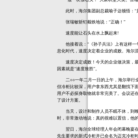
此时，海尔集团副总裁喻子达顿悟：“是
张瑞敏斩钉截铁地说：“正确！”
速度能让石头在水上飘起来!
他接着说：“《孙子兵法》上有这样一句
息化时代，速度决定着企业的成败。海尔流
速度决定成败！今天的企业做决策，最关
因素就是“速度致胜”。
二○○一年二月一日的上午，海尔举行全
但冷柜比较深，用户拿东西尤其是翻找下
用户不必探身取物就非常完美了。会议还
了设计方案。
当天，设计和制作人员不眠不休，到晚上
时，非常激动地说：真的很难以置信，他
翌日，海尔全球经理人年会闭幕晚宴在青
先生要求的新式冷柜并已命名为迈克冷柜