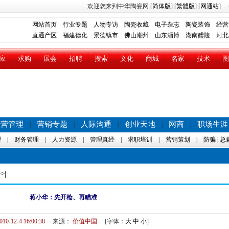
欢迎您来到中华陶瓷网
[简体版]
[繁體版]
[网通站]
网站首页
行业专题
人物专访
陶瓷收藏
电子杂志
陶瓷装饰
经营
直通产区
福建德化
景德镇市
佛山潮州
山东淄博
湖南醴陵
河北
应
求购
展会
招聘
搜索
文化
商城
名家
技术
图
经营管理
营销专题
人际沟通
创业天地
网商
职场生涯
|
|
|
|
|
理
|
财务管理
|
人力资源
|
管理真经
|
求职培训
|
营销策划
|
防骗
|
总
>|
蒋小华：先开枪、再瞄准
010-12-4 16:00:38
来源：
价值中国
[字体：
大
中
小
]