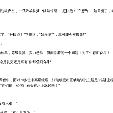
破夜空，一只羚羊从梦中猛然惊醒。“赶快跑！”它想到，“如果慢了，
。
“赶快跑！”它想到，“如果慢了，就可能会被饿死!”
去。
羊，等级差异，实力悬殊，但面临着同一个问题：为了生存而奋斗！
是贫穷还是富有,你都必须奋斗!
课程中，面对70多位中高层经理，张瑞敏提出互动培训的主题是“推进流程
：“你们说，如何让石头在水上飘起来？”
。
有木板！”。
敏说：“石头是真的。”