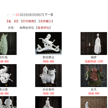
。
上一页
[1]
[2]
[3]
[4]
[5]
[6]
[7]
下一页
【返 回】
【
打印新闻
】【
关闭窗口
】
共有
条网友评论 【
发表评论
】
荷叶瓶
辉煌腾达
幽梦
价:499
特价:488
包邮特价:1299
凌云骓
自在春风
欢天
价:488
特价:599
特价:999