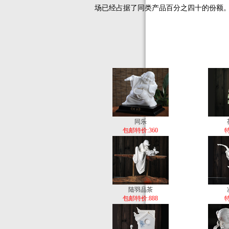
场已经占据了同类产品百分之四十的份额
同乐
包邮特价:360
特
陆羽品茶
包邮特价:888
特