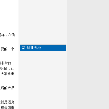
同样，在信
创业天地
重要的一个
量非常好，
屉分隔，让
，大家拿出
良后的产品
。
这就是迈克
，在美国市