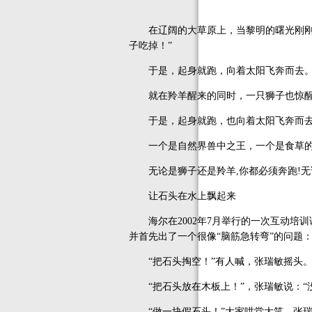
在辽阔的大草原上，当黎明的曙光刚刚划
子吃掉！”
于是，起身就跑，向着太阳飞奔而去
就在羚羊醒来的同时，一只狮子也惊醒了。
于是，起身就跑，也向着太阳飞奔而
一个是自然界兽中之王，一个是食草的羚
无论是狮子还是羚羊,你都必须奔跑!无论
让石头在水上飘起来
海尔在2002年7月举行的一次互动培训
并首先出了一个很像“脑筋急转弯”的问题
“把石头掏空！”有人喊，张瑞敏摇头
“把石头放在木板上！”，张瑞敏说：“没
“做一块假石头！”大家哄堂大笑。张瑞