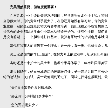
完美固然重要，但速度更重要！
在与许多企业主谈论管理及培训时，经常听到许多企业主说：等到
当你做大时，你的竞争对手更大了，在你还开始没有学习时，你的竞争
业主说：别的企业规模比较大有资本做培训，我们现在还小就算想做也
是优秀的企业都是从注重企业基本功铸造开始的。还有企业说：我们要
是没有前期一步一个脚印地打好基础，就算有系统性的培训也是难以消
清代红顶商人胡雪岩有一个理念：走一步，看一步。也就是说，凡
吴士宏是国内的“打工皇后”，在努力向上的过程中，初次到IBM面
当时还是个小护士的吴士宏，抱着个半导体学了一年半许国璋英语，
那是1985年，站在长城饭店的玻璃转门外，吴士宏足足用了五分钟
轮的笔试和一次口试，吴士宏都顺利通过了。面试进行得也很顺利。最后
“会!”吴士宏条件反射般地说。
“那么你一分钟能打多少字？”
“您的要求是多少？”