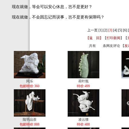
现在就做，等会可以安心休息，岂不是更好？
现在就做，不会因忘记而误事，岂不是更有保障吗？
上一页
[1]
[2]
[3]
[4]
[5]
[6]
【返 回】
【
打印新闻
】【
共有
条网友评论 【
发
同乐
荷叶瓶
包邮特价:360
特价:499
陆羽品茶
凌云骓
包邮特价:888
特价:488