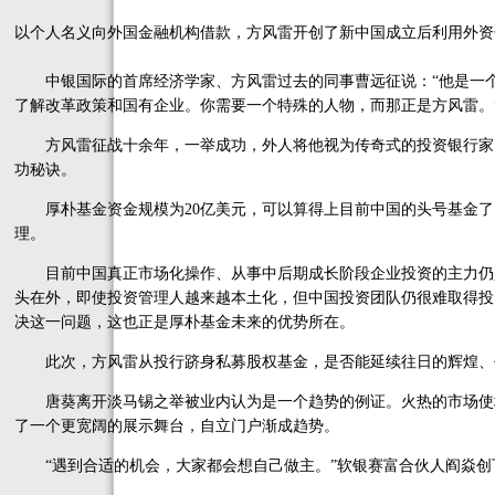
以个人名义向外国金融机构借款，方风雷开创了新中国成立后利用外资
中银国际的首席经济学家、方风雷过去的同事曹远征说：“他是一个
了解改革政策和国有企业。你需要一个特殊的人物，而那正是方风雷。
方风雷征战十余年，一举成功，外人将他视为传奇式的投资银行家，
功秘诀。
厚朴基金资金规模为20亿美元，可以算得上目前中国的头号基金了
理。
目前中国真正市场化操作、从事中后期成长阶段企业投资的主力仍
头在外，即使投资管理人越来越本土化，但中国投资团队仍很难取得投
决这一问题，这也正是厚朴基金未来的优势所在。
此次，方风雷从投行跻身私募股权基金，是否能延续往日的辉煌、
唐葵离开淡马锡之举被业内认为是一个趋势的例证。火热的市场使
了一个更宽阔的展示舞台，自立门户渐成趋势。
“遇到合适的机会，大家都会想自己做主。”软银赛富合伙人阎焱创