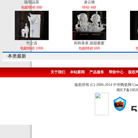
陆羽品茶
凌云骓
包邮特价:888
特价:488
竹之语
和和美美 甜甜蜜蜜
包邮特价:1999
包邮特价:699
包
·本类最新
关于我们
本站新闻
产品服务
帮助中心
版权
版权所有 (C) 2006-2014 中华陶瓷网 Ctao
闽ICP备1002