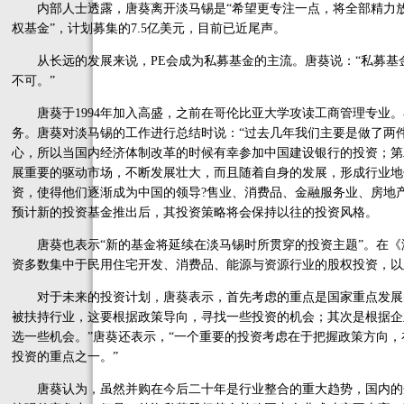
内部人士透露，唐葵离开淡马锡是“希望更专注一点，将全部精力放
权基金”，计划募集的7.5亿美元，目前已近尾声。
从长远的发展来说，PE会成为私募基金的主流。唐葵说：“私募基
不可。”
唐葵于1994年加入高盛，之前在哥伦比亚大学攻读工商管理专业。
务。唐葵对淡马锡的工作进行总结时说：“过去几年我们主要是做了两
心，所以当国内经济体制改革的时候有幸参加中国建设银行的投资；第
展重要的驱动市场，不断发展壮大，而且随着自身的发展，形成行业地
资，使得他们逐渐成为中国的领导?售业、消费品、金融服务业、房地
预计新的投资基金推出后，其投资策略将会保持以往的投资风格。
唐葵也表示“新的基金将延续在淡马锡时所贯穿的投资主题”。在《淡马
资多数集中于民用住宅开发、消费品、能源与资源行业的股权投资，以
对于未来的投资计划，唐葵表示，首先考虑的重点是国家重点发展的
被扶持行业，这要根据政策导向，寻找一些投资的机会；其次是根据企
选一些机会。”唐葵还表示，“一个重要的投资考虑在于把握政策方向
投资的重点之一。”
唐葵认为，虽然并购在今后二十年是行业整合的重大趋势，国内的