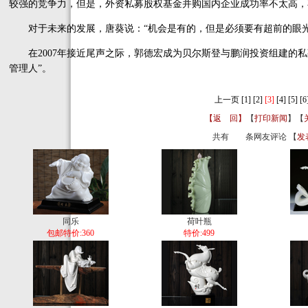
较强的竞争力，但是，外资私募股权基金并购国内企业成功率不太高，
对于未来的发展，唐葵说：“机会是有的，但是必须要有超前的眼光
在2007年接近尾声之际，郭德宏成为贝尔斯登与鹏润投资组建的私
管理人”。
上一页
[1]
[2]
[3]
[4]
[5]
[6
【返 回】
【
打印新闻
】【
共有
条网友评论 【
发
同乐
荷叶瓶
包邮特价:360
特价:499