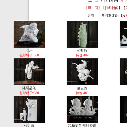
上一页
[1]
[2]
[3]
[4]
[5]
[6
【返 回】
【
打印新闻
】【
共有
条网友评论 【
发
同乐
荷叶瓶
包邮特价:360
特价:499
陆羽品茶
凌云骓
包邮特价:888
特价:488
竹之语
和和美美 甜甜蜜蜜