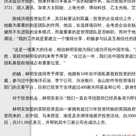
洪加盟后开始的。他秉持着日本集富一贯的稳健作风，成功发掘并扶持
3721、国人通讯、加拿大太阳能、上海光侨、博动科技、乙太光电、
陈镇洪视投资如艺术，其目标要达到双赢；投资的企业成功上市，
他极为看重的则是团队的作用。他说，在选择项目时，会考虑企业在核
健而不失进取的业务模式，而最重要的是管理团队是否称职。而对于他
调说：“我的工作就是要建立一个懂得分享，积极参与以及互相信任的团
“这是一项重大的任命，相信林明安能为我们成功开拓中国市场。”英联的资
然，英联对林明安的到来寄予厚望，“在过去一年，我们在中国投资超
国私募股权领域占有重要位置。”
的确，林明安值得寄予厚望。他拥有10年在中国私募股权投资的经验
裁，参与过中国海洋石油、李宁公司、兴业银行、金山软件等投资项目。
部门的主要平台，目前已投资于全球超过400家共同基金和公司，跻身
对于投资机会，林明安表示:“我们一直在寻找那些已经具备潜力即
林明安加盟的英联投资是由一家拥有超过55年投资经验的英国政府投资机构——英
变而来的，在中国、马来西亚、南亚及非洲等地展开投资活动。自200
目，共计1.09亿美元，并帮助其中三家公司在成功上市。