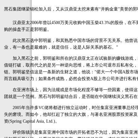
黑石集团继梁锦松加入后，又从汉鼎亚太挖来素有“并购金童”美誉的郭
汉鼎亚太2006年曾以4500万美元收购中国玉柴43.3%的股份，
购的操盘手正是郭明鉴。
此次黑石选中郭明鉴，和其熟悉中国市场的背景不无关系。他曾说：
业，有一条也是最难的，就是信任，这是人际关系的基石。”
加入黑石之前，郭明鉴和所在的汉鼎亚太正在试验新的赚钱游戏，将
值链打破，取而代之的是另一种逆向思维，将上市公司退市后私有化，
链。郭明鉴坚信这是一条新的生财之道，他说：“偌大一个中国A股市
而言颇具吸引力；如果条件成熟，必然会投资A股上市公司并进行私有
在亚洲市场上，因为法规或是市场化程度不够等一些因素，使得这
团就是一个范例。黑石与郭明鉴结合后，是否能在中国继续演义黑石在
2005年当许多VC佬将都进行独立运动时，时任集富亚洲董事总经
失的窘境。而如今，他却扛起了独立的大旗，与著名亚洲股票投资家及Penta基
资(Spring Capital Asia, Ltd.)。
评价陈镇洪是集富亚洲中国市场的开拓者恐不为过，因为集富亚洲对中