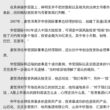
在具体操作层面上，林明安并不把控股权以及相关的法律文书看作最
条款，但归根结底投资与否要靠我们判断。”
2007年，麦世泽离开华登国际董事总经理的职位，创建了亚盛(亚
华登国际1992年进入中国大陆投资，可谓是中国风险投资“喧闹”的
投了大约有30多个项目，投资金额为30亿美元。其中有小天鹅、创维
巴巴、百度等。”
麦世泽任华登国际董事总经理期间，还出任中华创业投资协会理事
席。
华登国际和迈瑞的故事是个成功案例。华登国际以及后面进来的VC
尽完美早一步退出不无遗憾，“当时错误地理解了退出的规则。”
麦世泽的投资风格比较灵活，他总结说：“我们有两??。另外一‘投’
麦世泽对于市场也有自己的担忧之处，他坦诚地表示：“对于我们这
说，A股上市退出的路到底该怎么走，心理还没什么底。” 投资集团(G
华平在全球投资最多的是医药产业，投资最成功的也是医药产业。冷雪
山石化、北京乐普医疗、哈药集团有限公司、山东中轩股份、汇源果汁等