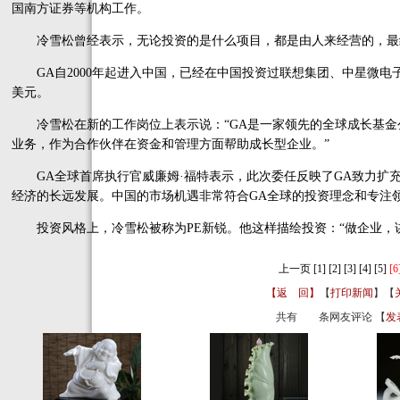
国南方证券等机构工作。
冷雪松曾经表示，无论投资的是什么项目，都是由人来经营的，最
GA自2000年起进入中国，已经在中国投资过联想集团、中星微电
美元。
冷雪松在新的工作岗位上表示说：“GA是一家领先的全球成长基金
业务，作为合作伙伴在资金和管理方面帮助成长型企业。”
GA全球首席执行官威廉姆·福特表示，此次委任反映了GA致力扩充
经济的长远发展。中国的市场机遇非常符合GA全球的投资理念和专注
投资风格上，冷雪松被称为PE新锐。他这样描绘投资：“做企业，讲
上一页
[1]
[2]
[3]
[4]
[5]
[6
【返 回】
【
打印新闻
】【
共有
条网友评论 【
发