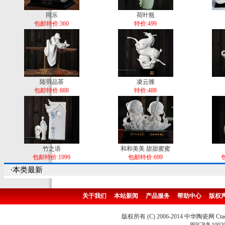
同乐
荷叶瓶
包邮特价:360
特价:499
陆羽品茶
凌云骓
包邮特价:888
特价:488
竹之语
和和美美 甜甜蜜蜜
包邮特价:1999
包邮特价:699
包
·本类最新
关于我们
本站新闻
产品服务
帮助中心
版权
版权所有 (C) 2006-2014 中华陶瓷网 Ctao