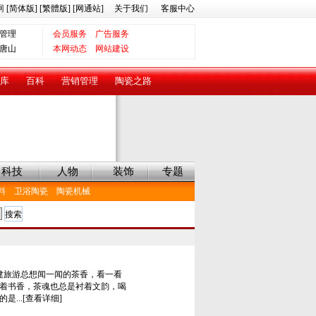
网
[简体版]
[繁體版]
[网通站]
关于我们
客服中心
管理
会员服务
广告服务
唐山
本网动态
网站建设
库
百科
营销管理
陶瓷之路
科技
人物
装饰
专题
料
卫浴陶瓷
陶瓷机械
游总想闻一闻的茶香，看一看
着书香，茶魂也总是衬着文韵，喝
...[查看详细]