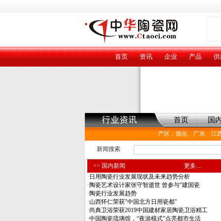
首页
资讯
企业
产品
供
首页
国
产区
：
德化
广东
江
新闻搜索
>> 国内新闻
更多....
·
日用陶瓷行业发展现状及未来趋势分析
·
陶瓷艺术设计家张守智逝世 曾参与“建国瓷
·
陶瓷行业发展趋势
·
山西怀仁荣获"中国北方日用瓷都"
·
尚典卫浴荣获2019中国建材家居陶瓷卫浴精工
·
中国陶瓷琉璃馆，“夜游模式”点亮都市生活