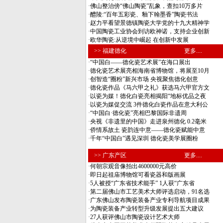
·
佛山整治傍“佛山陶瓷”乱象，查扣10万多片
·
醴陵:“百年五彩瓷、釉下翰墨香”陶瓷书法
·
赵力平看望景德镇陶瓷大学党的十九大精神学
·
中国陶瓷工业协会到访欧神诺，支持企业创新
·
欧华陶瓷:从逆境中崛起 在创新中发展
>> 福建德化
更多....
·
“中国白——德化瓷艺术展”在海口展出
·
德化瓷艺术展亮相海南省博物馆，将展至10月
·
创智造“圈粉”新兴市场 央视聚焦德化创意
·
德化瓷作品《马六甲之礼》获选马六甲官方文
·
以瓷为媒！德化白瓷亮相揭阳“地标优品之夜
·
以瓷为媒促交流 3件德化白瓷作品在意大利公
·
“中国白·德化瓷”亮相巴黎国际非遗周
·
央视《非遗里的中国》走进泉州德化 0.2毫米
·
侨情系故土 瓷韵连中意——德化瓷赋能中意
·
千年“中国白”遇见深圳 德化瓷美学展圈粉
>> 广东产区
更多....
·
何朝宗观音像拍出4600000元高价
·
即日起祖庙博物馆可看瓷器和版画展
·
5人被授“广东省技术能手” 1人获“广东省
·
第二届佛山市工艺美术大师评选启动，91名选
·
广东佛山发布陶瓷装备产业专利导航项目成果
·
为陶瓷装备产业转型升级发展提出五大建议
·
27人获评佛山市陶瓷设计艺术大师