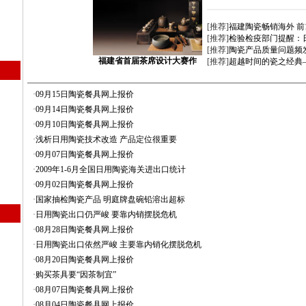
[推荐]
福建陶瓷畅销海外 前
[推荐]
检验检疫部门提醒：
[推荐]
陶瓷产品质量问题频发 
福建省首届茶席设计大赛作
[推荐]
超越时间的瓷之经典
·
09月15日陶瓷餐具网上报价
·
09月14日陶瓷餐具网上报价
·
09月10日陶瓷餐具网上报价
·
浅析日用陶瓷技术改造 产品定位很重要
·
09月07日陶瓷餐具网上报价
·
2009年1-6月全国日用陶瓷海关进出口统计
·
09月02日陶瓷餐具网上报价
·
国家抽检陶瓷产品 明庭牌盘碗铅溶出超标
·
日用陶瓷出口仍严峻 要靠内销摆脱危机
·
08月28日陶瓷餐具网上报价
·
日用陶瓷出口依然严峻 主要靠内销化摆脱危机
·
08月20日陶瓷餐具网上报价
·
购买茶具要“因茶制宜”
·
08月07日陶瓷餐具网上报价
·
08月04日陶瓷餐具网上报价