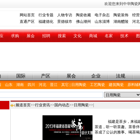
欢迎您来到中华陶瓷
网站首页
行业专题
人物专访
陶瓷收藏
电子杂志
陶瓷装饰
经营
直通产区
福建德化
景德镇市
佛山潮州
山东淄博
湖南醴陵
河北
应
求购
展会
招聘
搜索
文化
商城
名家
技术
图
内
国际
产区
展会
企业
法规
西
山东
湖南
四川
河北
晋江
其它
|
日用陶瓷
工艺陶瓷
建筑陶瓷
原料辅
频道首页
>>
行业资讯
>>
国内动态
>>
日用陶瓷
>>|
福建是茶乡，来福建旅
茶道，听一听茶趣。茶香伴
茶成了公认的雅事。喝茶喝的是