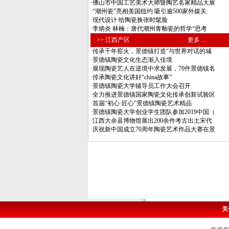
·
佛山市中国工艺美术大师暨陶艺名家精品大展
·
“潮州瓷”亮相美国纽约 吸引逾500家外媒关
·
现代设计 给陶瓷换张时髦脸
·
李炳炎 林楠：唐代潮州青釉瓷的哲学“思考
>> 江西产区
更多....
·
传承千年窑火，景德镇打造“与世界对话的城
·
景德镇陶瓷文化生态渐入佳境
·
展现陶瓷艺人在逆境中求发展，70件景德镇名
·
传承陶瓷文化讲好“china故事”
·
景德镇陶瓷大学辅导员工作大会召开
·
全力推进景德镇国家陶瓷文化传承创新试验区
·
首届“初心·匠心”景德镇陶瓷艺术精品
·
景德镇陶瓷大学创业学生团队参加2019中国（
·
江西大余县博物馆展出200余件考古出土宋代
·
庆祝新中国成立70周年陶瓷艺术作品大赛在景
关