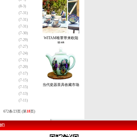
(8-3)
(7-31)
(7-31)
(7-31)
(7-30)
WITAM唯覃带来欧陆
(7-29)
风情
(7-27)
(7-24)
(7-21)
(7-20)
(7-17)
(7-15)
当代瓷器茶具收藏市场
(7-15)
(7-13)
(7-11)
672条/23页 (第
18
页)
我们